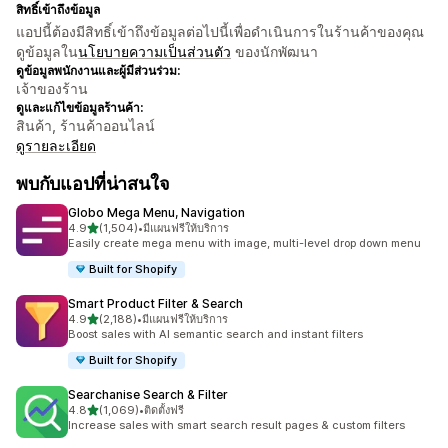
สิทธิ์เข้าถึงข้อมูล
แอปนี้ต้องมีสิทธิ์เข้าถึงข้อมูลต่อไปนี้เพื่อดำเนินการในร้านค้าของคุณ
ดูข้อมูลใน
นโยบายความเป็นส่วนตัว
ของนักพัฒนา
ดูข้อมูลพนักงานและผู้มีส่วนร่วม:
เจ้าของร้าน
ดูและแก้ไขข้อมูลร้านค้า:
สินค้า, ร้านค้าออนไลน์
ดูรายละเอียด
พบกับแอปที่น่าสนใจ
Globo Mega Menu, Navigation
เต็ม 5 ดาว
4.9
(1,504)
•
มีแผนฟรีให้บริการ
ทั้งหมด 1504 รีวิว
Easily create mega menu with image, multi-level drop down menu
Built for Shopify
Smart Product Filter & Search
เต็ม 5 ดาว
4.9
(2,188)
•
มีแผนฟรีให้บริการ
ทั้งหมด 2188 รีวิว
Boost sales with AI semantic search and instant filters
Built for Shopify
Searchanise Search & Filter
เต็ม 5 ดาว
4.8
(1,069)
•
ติดตั้งฟรี
ทั้งหมด 1069 รีวิว
Increase sales with smart search result pages & custom filters