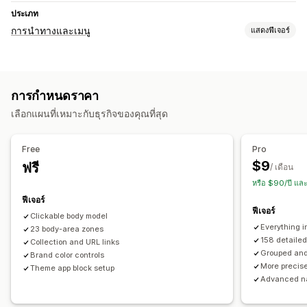
ประเภท
การนำทางและเมนู
แสดงฟีเจอร์
การปรับแต่ง
สีและแบบอักษร
ขนาดรูปภาพ
หลายภาษา
การกำหนดราคา
การเปลี่ยนรูปแบบตามการแสดงผลบนมือถือ
เลือกแผนที่เหมาะกับธุรกิจของคุณที่สุด
Free
Pro
$9
ฟรี
/ เดือน
หรือ $90/ปี แล
ฟีเจอร์
ฟีเจอร์
Clickable body model
Everything i
23 body-area zones
158 detaile
Collection and URL links
Grouped and
Brand color controls
More precise
Theme app block setup
Advanced na