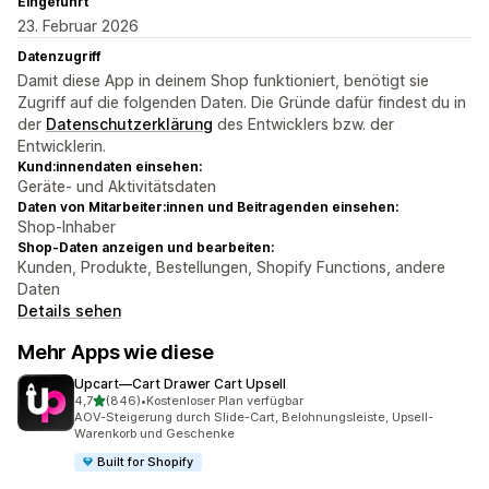
Eingeführt
23. Februar 2026
Datenzugriff
Damit diese App in deinem Shop funktioniert, benötigt sie
Zugriff auf die folgenden Daten. Die Gründe dafür findest du in
der
Datenschutzerklärung
des Entwicklers bzw. der
Entwicklerin.
Kund:innendaten einsehen:
Geräte- und Aktivitätsdaten
Daten von Mitarbeiter:innen und Beitragenden einsehen:
Shop-Inhaber
Shop-Daten anzeigen und bearbeiten:
Kunden, Produkte, Bestellungen, Shopify Functions, andere
Daten
Details sehen
Mehr Apps wie diese
Upcart—Cart Drawer Cart Upsell
von 5 Sternen
4,7
(846)
•
Kostenloser Plan verfügbar
846 Rezensionen insgesamt
AOV-Steigerung durch Slide-Cart, Belohnungsleiste, Upsell-
Warenkorb und Geschenke
Built for Shopify