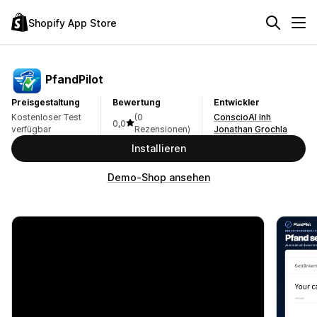
Shopify App Store
PfandPilot
Preisgestaltung
Bewertung
Entwickler
Kostenloser Test
(0
ConscioAI Inh
0,0
verfügbar
Rezensionen)
Jonathan Grochla
Installieren
Demo-Shop ansehen