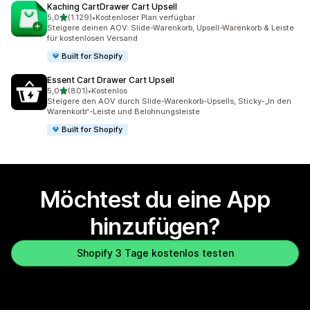
Kaching CartDrawer Cart Upsell
von 5 Sternen
5,0
(1.129)
•
Kostenloser Plan verfügbar
1129 Rezensionen insgesamt
Steigere deinen AOV: Slide-Warenkorb, Upsell-Warenkorb & Leiste
für kostenlosen Versand
Built for Shopify
Essent Cart Drawer Cart Upsell
von 5 Sternen
5,0
(801)
•
Kostenlos
801 Rezensionen insgesamt
Steigere den AOV durch Slide-Warenkorb-Upsells, Sticky-„In den
Warenkorb“-Leiste und Belohnungsleiste
Built for Shopify
Möchtest du eine App
hinzufügen?
Shopify 3 Tage kostenlos testen