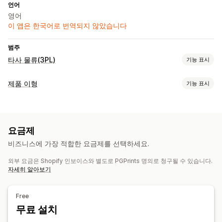
언어
영어
이 앱은 한국어로 번역되지 않았습니다
범주
타사 물류(3PL)
기능 표시
주문 관리
제품 이형
기능 표시
주문 처리
여러 배송 업체 추적
맞춤 설정
재고 관리
확인란
견본
글꼴
파일 업로드
다중 선택
숫자
자동 동기화
재고 조정
다중 창고
SKU 매핑
요금제
사용자 지정 텍스트
사이즈 표
미리 보기
번역
비즈니스에 가장 적합한 요금제를 선택하세요.
가져오기 및 내보내기
이형 상품 표시
외부 요금은 Shopify 인보이스와 별도로 PGPrints 명의로 청구될 수 있습니다.
가격 책정
자세히 알아보기
대량 가격
조건제 가격 책정
사용자 지정 가격 책정
할인 옵션
이형 상품 추가 요금
설정 요금
Free
재고
무료 설치
SKU 관리
재고 사용 가능성
재고 보유 표시
수동 업데이트