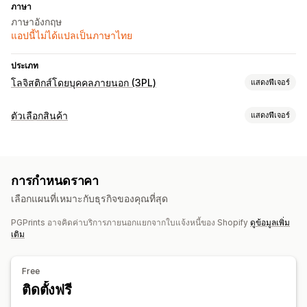
ภาษา
ภาษาอังกฤษ
แอปนี้ไม่ได้แปลเป็นภาษาไทย
ประเภท
โลจิสติกส์โดยบุคคลภายนอก (3PL)
แสดงฟีเจอร์
การจัดการคำสั่งซื้อ
ตัวเลือกสินค้า
แสดงฟีเจอร์
การจัดการคำสั่งซื้อ
การติดตามผู้ขนส่งหลายราย
การปรับแต่ง
การจัดการสินค้าคงคลัง
ช่องทำเครื่องหมาย
ตัวอย่าง
แบบอักษร
การอัปโหลดไฟล์
ซิงค์อัตโนมัติ
การปรับสต็อกสินค้า
คลังสินค้าหลายแห่ง
การกำหนดราคา
เลือกได้หลายรายการ
ตัวเลข
ข้อความที่กำหนดเอง
ตารางขนาด
การแมป SKU
เลือกแผนที่เหมาะกับธุรกิจของคุณที่สุด
ตัวอย่าง
การแปล
นำเข้าและส่งออก
การแสดงตัวแปร
PGPrints อาจคิดค่าบริการภายนอกแยกจากใบแจ้งหนี้ของ Shopify
ดูข้อมูลเพิ่ม
การกำหนดราคา
เติม
การกำหนดราคาจำนวนมาก
การกำหนดราคาตามสภาพสินค้า
การกำหนดราคาแบบกำหนดเอง
ตัวเลือกส่วนลด
Free
ค่าบริการตัวเลือกสินค้า
ค่าบริการการตั้งค่า
ติดตั้งฟรี
สินค้าคงคลัง