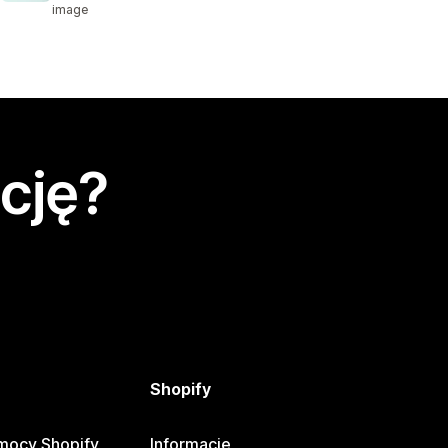
image
cję?
Shopify
mocy Shopify
Informacje