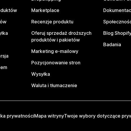
oduktów
Marketplace
Dokumentac
tów
Recenzje produktu
Społeczność
yłka
Oferuj sprzedaż droższych
Blog Shopif
produktów i pakietów
Badania
Marketing e-mailowy
rsja
Pozycjonowanie stron
pem
Wysyłka
Waluta i tłumaczenie
yka prywatności
Mapa witryny
Twoje wybory dotyczące pry