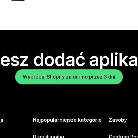
esz dodać aplika
Wypróbuj Shopify za darmo przez 3 dni
ji
Najpopularniejsze kategorie
Zasoby
Dropshipping
Centrum Po