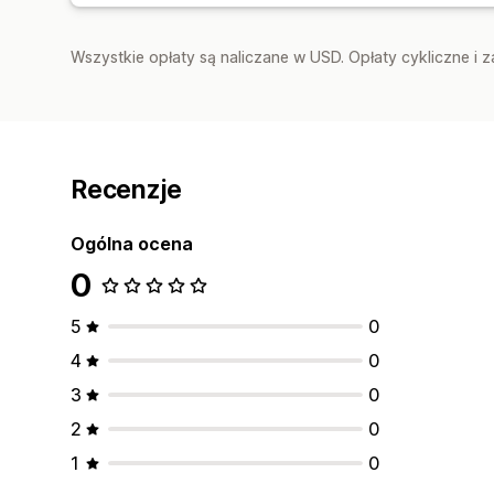
Wszystkie opłaty są naliczane w USD. Opłaty cykliczne i 
Recenzje
Ogólna ocena
0
5
0
4
0
3
0
2
0
1
0