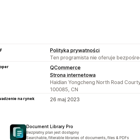
y
Polityka prywatności
Ten programista nie oferuje bezpośred
oper
QCommerce
Strona internetowa
Haidian Yongcheng North Road Courtyar
100085, CN
adzenie na rynek
26 maj 2023
Document Library Pro
Bezpłatny plan jest dostępny
Searchable, filterable libraries of documents, files & PDFs