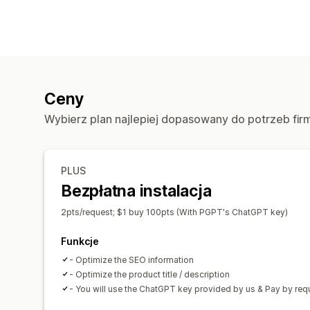
Ceny
Wybierz plan najlepiej dopasowany do potrzeb fir
PLUS
Bezpłatna instalacja
2pts/request; $1 buy 100pts (With PGPT's ChatGPT key)
Funkcje
- Optimize the SEO information
- Optimize the product title / description
- You will use the ChatGPT key provided by us & Pay by req