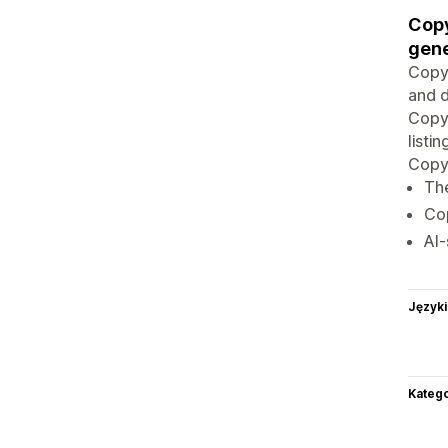
Copy
gene
CopyG
and d
CopyG
listi
Copy
The
Co
AI
Języki
Katego