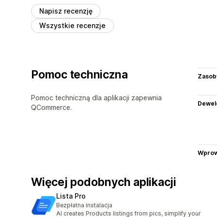
Napisz recenzję
Wszystkie recenzje
Pomoc techniczna
Zasob
Pomoc techniczną dla aplikacji zapewnia
Dewel
QCommerce.
Wprow
Więcej podobnych aplikacji
Lista Pro
Bezpłatna instalacja
AI creates Products listings from pics, simplify your