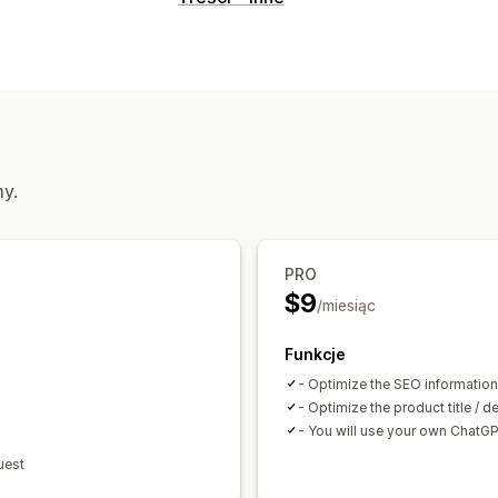
my.
PRO
$9
/miesiąc
Funkcje
- Optimize the SEO information
- Optimize the product title / d
- You will use your own ChatGPT
uest