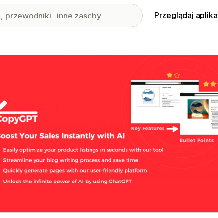
Przeglądaj aplika
nione obrazy w galerii