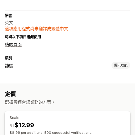
語言
英文
這項應用程式尚未翻譯成繁體中文
可與以下項目搭配使用
結帳頁面
類別
詐騙
顯示功能
詐騙類型
機器人
假帳號
配送
定價
預防工具
選擇最適合您業務的方案。
自訂規則
一次性密碼 (OTP)
貨到付款 (COD) 驗證
Scale
$12.99
/月
$8.99 per additional 500 successful verifications.