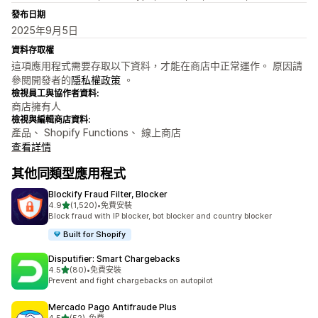
發布日期
2025年9月5日
資料存取權
這項應用程式需要存取以下資料，才能在商店中正常運作。 原因請
參閱開發者的
隱私權政策
。
檢視員工與協作者資料:
商店擁有人
檢視與編輯商店資料:
產品、 Shopify Functions、 線上商店
查看詳情
其他同類型應用程式
Blockify Fraud Filter, Blocker
滿分 5 顆星
4.9
(1,520)
•
免費安裝
共有 1520 則評價
Block fraud with IP blocker, bot blocker and country blocker
Built for Shopify
Disputifier: Smart Chargebacks
滿分 5 顆星
4.5
(80)
•
免費安裝
共有 80 則評價
Prevent and fight chargebacks on autopilot
Mercado Pago Antifraude Plus
滿分 5 顆星