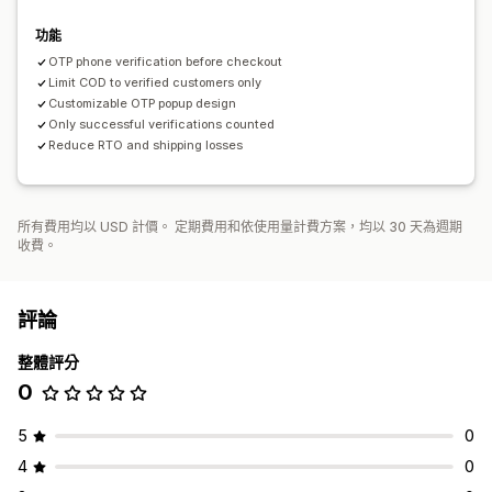
功能
OTP phone verification before checkout
Limit COD to verified customers only
Customizable OTP popup design
Only successful verifications counted
Reduce RTO and shipping losses
所有費用均以 USD 計價。 定期費用和依使用量計費方案，均以 30 天為週期
收費。
評論
整體評分
0
5
0
4
0