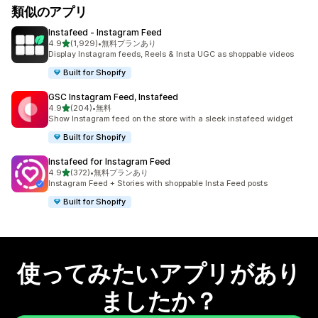
類似のアプリ
Instafeed ‑ Instagram Feed
5つ星中
4.9
(1,929)
•
無料プランあり
合計レビュー数：1929件
Display Instagram feeds, Reels & Insta UGC as shoppable videos
Built for Shopify
GSC Instagram Feed, Instafeed
5つ星中
4.9
(204)
•
無料
合計レビュー数：204件
Show Instagram feed on the store with a sleek instafeed widget
Built for Shopify
Instafeed for Instagram Feed
5つ星中
4.9
(372)
•
無料プランあり
合計レビュー数：372件
Instagram Feed + Stories with shoppable Insta Feed posts
Built for Shopify
使ってみたいアプリがあり
ましたか？