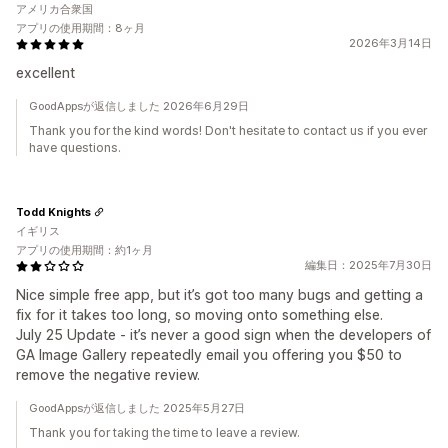
アメリカ合衆国
アプリの使用期間：8ヶ月
2026年3月14日
excellent
GoodAppsが返信しました 2026年6月29日
Thank you for the kind words! Don't hesitate to contact us if you ever
have questions.
Todd Knights
イギリス
アプリの使用期間：約1ヶ月
編集日：2025年7月30日
Nice simple free app, but it’s got too many bugs and getting a
fix for it takes too long, so moving onto something else.
July 25 Update - it’s never a good sign when the developers of
GA Image Gallery repeatedly email you offering you $50 to
remove the negative review.
GoodAppsが返信しました 2025年5月27日
Thank you for taking the time to leave a review.