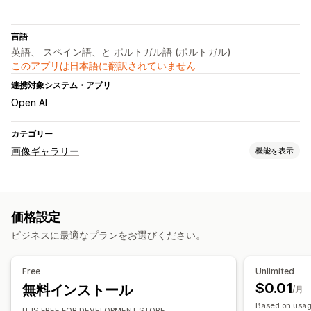
言語
英語、 スペイン語、と ポルトガル語 (ポルトガル)
このアプリは日本語に翻訳されていません
連携対象システム・アプリ
Open AI
カテゴリー
画像ギャラリー
機能を表示
ギャラリータイプ
コラージュ
ルックブック
Lightbox
ポートフォリオ
グリッド
価格設定
リスト
ビデオ
ビジネスに最適なプランをお選びください。
カスタマイズ
カスタムスタイル
カスタムCSS
ドラッグ&ドロップエディタ
Free
Unlimited
画像のサイズ変更
キャプション
画像のズーム
$0.01
無料インストール
/月
ホバーエフェクト
モバイル対応
Based on usag
IT IS FREE FOR DEVELOPMENT STORE