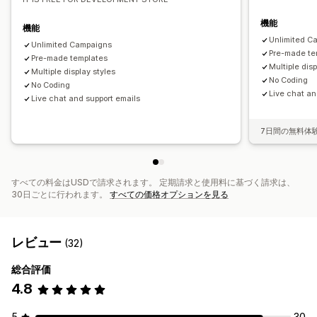
機能
機能
Unlimited C
Unlimited Campaigns
Pre-made te
Pre-made templates
Multiple disp
Multiple display styles
No Coding
No Coding
Live chat an
Live chat and support emails
7日間の無料体
すべての料金はUSDで請求されます。 定期請求と使用料に基づく請求は、
30日ごとに行われます。
すべての価格オプションを見る
レビュー
(32)
総合評価
4.8
5
30