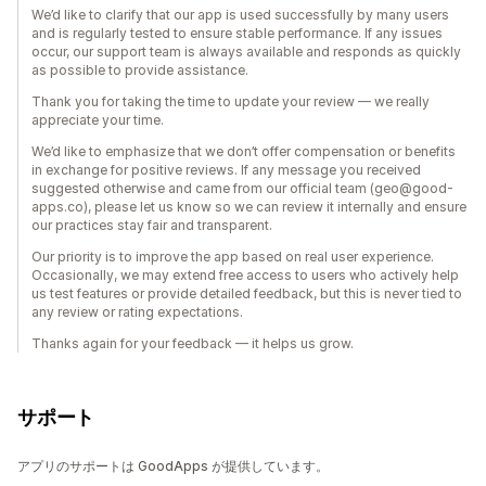
We’d like to clarify that our app is used successfully by many users
and is regularly tested to ensure stable performance. If any issues
occur, our support team is always available and responds as quickly
as possible to provide assistance.
Thank you for taking the time to update your review — we really
appreciate your time.
We’d like to emphasize that we don’t offer compensation or benefits
in exchange for positive reviews. If any message you received
suggested otherwise and came from our official team (geo@good-
apps.co), please let us know so we can review it internally and ensure
our practices stay fair and transparent.
Our priority is to improve the app based on real user experience.
Occasionally, we may extend free access to users who actively help
us test features or provide detailed feedback, but this is never tied to
any review or rating expectations.
Thanks again for your feedback — it helps us grow.
サポート
アプリのサポートは GoodApps が提供しています。