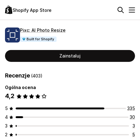
Shopify App Store
Pixc: AI Photo Resize
Built for Shopify
Zainstaluj
Recenzje
(403)
Ogólna ocena
4,2
5
335
4
30
3
3
2
5