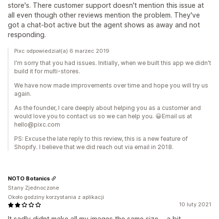
store's. There customer support doesn't mention this issue at
all even though other reviews mention the problem. They've
got a chat-bot active but the agent shows as away and not
responding.
Pixc odpowiedział(a) 6 marzec 2019
I'm sorry that you had issues. Initially, when we built this app we didn't
build it for multi-stores.
We have now made improvements over time and hope you will try us
again.
As the founder, I care deeply about helping you as a customer and
would love you to contact us so we can help you. 😀Email us at
hello@pixc.com
PS: Excuse the late reply to this review, this is a new feature of
Shopify. I believe that we did reach out via email in 2018.
NOTO Botanics
Stany Zjednoczone
Około godziny korzystania z aplikacji
10 luty 2021
It sadly didnt make all my images the same size ... a bit