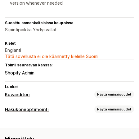
version whenever needed
Suosittu samankaltaisissa kaupoissa
Sijaintipaikka Yhdysvallat
Kielet
Englanti
Tätä sovellusta ei ole käännetty kielelle Suomi
Toimii seuraavan kanssa:
Shopify Admin
Luokat
Kuvaeditori
Näytä ominaisuudet
Kuvan optimointi
Hakukoneoptimointi
Näytä ominaisuudet
Automaattinen optimointi
Kuvan pakkaus
Laadunvalvonta
Hakuoptimointityökalut
Hakukoneoptimointi
Tekoälygenerointi
Kuvan pakkaus
Kuvakoon muuttaminen
Joukkomuokkaus
Generatiivinen täyttö
Hinnoittelu