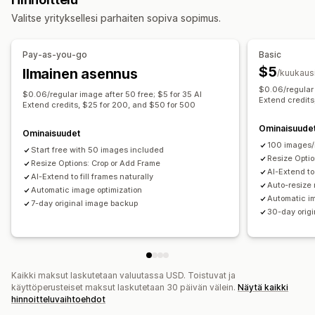
Kuvan optimointi
Nopeuden optimointi
Joukkomuokkaus
Valitse yrityksellesi parhaiten sopiva sopimus.
Sisällön optimointi
Automaatiot
Pakkaus
Rajaaminen
Koon muuttaminen
Tehokkuuden valvonta
Pay-as-you-go
Basic
Raportointi
Tiedot ja vinkit
Analytiikka
Nopeusanalyysi
$5
Ilmainen asennus
/kuukaus
Sisältöanalyysi
Seuranta
$0.06/regular 
$0.06/regular image after 50 free; $5 for 35 AI
Extend credits
Extend credits, $25 for 200, and $50 for 500
Ominaisuude
Ominaisuudet
100 images/
Start free with 50 images included
Resize Optio
Resize Options: Crop or Add Frame
AI-Extend to 
AI-Extend to fill frames naturally
Auto-resize
Automatic image optimization
Automatic i
7-day original image backup
30-day orig
Kaikki maksut laskutetaan valuutassa USD. Toistuvat ja
käyttöperusteiset maksut laskutetaan 30 päivän välein.
Näytä kaikki
hinnoitteluvaihtoehdot