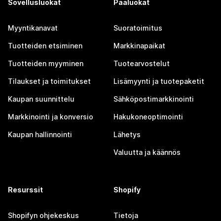
Sovellusluokat
Pääluokat
Myyntikanavat
Suoratoimitus
Tuotteiden etsiminen
Markkinapaikat
Tuotteiden myyminen
Tuotearvostelut
Tilaukset ja toimitukset
Lisämyynti ja tuotepaketit
Kaupan suunnittelu
Sähköpostimarkkinointi
Markkinointi ja konversio
Hakukoneoptimointi
Kaupan hallinnointi
Lähetys
Valuutta ja käännös
Resurssit
Shopify
Shopifyn ohjekeskus
Tietoja