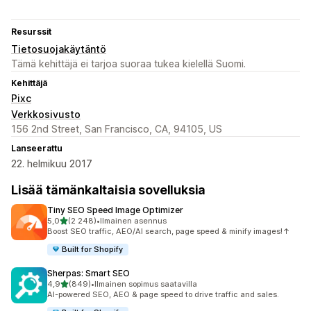
Resurssit
Tietosuojakäytäntö
Tämä kehittäjä ei tarjoa suoraa tukea kielellä Suomi.
Kehittäjä
Pixc
Verkkosivusto
156 2nd Street, San Francisco, CA, 94105, US
Lanseerattu
22. helmikuu 2017
Lisää tämänkaltaisia sovelluksia
Tiny SEO Speed Image Optimizer
/ 5 tähteä
5,0
(2 248)
•
Ilmainen asennus
2248 arvostelua yhteensä
Boost SEO traffic, AEO/AI search, page speed & minify images!↑
Built for Shopify
Sherpas: Smart SEO
/ 5 tähteä
4,9
(849)
•
Ilmainen sopimus saatavilla
849 arvostelua yhteensä
AI-powered SEO, AEO & page speed to drive traffic and sales.