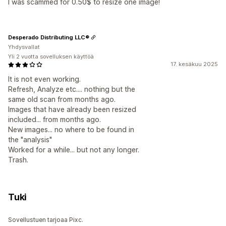
I was scammed for 0.50$ to resize one image!
Desperado Distributing LLC®
Yhdysvallat
Yli 2 vuotta sovelluksen käyttöä
17. kesäkuu 2025
It is not even working.
Refresh, Analyze etc.... nothing but the
same old scan from months ago.
Images that have already been resized
included... from months ago.
New images... no where to be found in
the "analysis"
Worked for a while... but not any longer.
Trash.
Tuki
Sovellustuen tarjoaa Pixc.