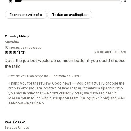
1
30
Escrever avaliação
Todas as avaliações
Country Mile
Austrália
10 meses usando o app
29 de abril de 2026
Does the job but would be so much better if you could choose
the ratio
Pixc deixou uma resposta 15 de maio de 2026
Thank you for the review! Good news — you can actually choose the
ratio in Pixc (square, portrait, or landscape). If there's a specific ratio
you had in mind that we don't currently offer, we'd love to hear it.
Please get in touch with our support team (hello@pixc.com) and we'll
see how we can help.
Raw kicks
Estados Unidos