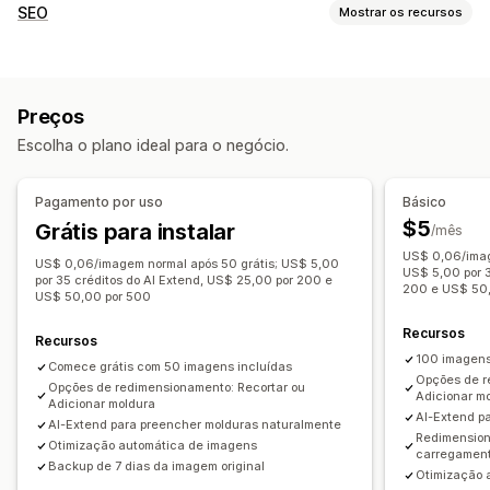
Otimização de imagens
SEO
Mostrar os recursos
Otimização automática
Compactação de imagens
Ferramentas de SEO
Controle de qualidade
SEO
Geração por IA
Compactação de imagens
Preenchimento generativo
Preços
Redimensionamento de imagens
Edição em massa
Edição em massa
Escolha o plano ideal para o negócio.
Otimização de imagens
Otimização de velocidade
Compactação
Recorte
Redimensionamento
Otimização de conteúdo
Automações
Pagamento por uso
Básico
Monitoramento de desempenho
$5
Grátis para instalar
/mês
Relatórios
Insights e dicas
Análises
US$ 0,06/imag
US$ 0,06/imagem normal após 50 grátis; US$ 5,00
Análise de velocidade
Análise de conteúdo
US$ 5,00 por 3
por 35 créditos do AI Extend, US$ 25,00 por 200 e
200 e US$ 50,
US$ 50,00 por 500
Acompanhamento
Recursos
Recursos
100 imagens
Comece grátis com 50 imagens incluídas
Opções de r
Opções de redimensionamento: Recortar ou
Adicionar m
Adicionar moldura
AI-Extend p
AI-Extend para preencher molduras naturalmente
Redimension
Otimização automática de imagens
carregament
Backup de 7 dias da imagem original
Otimização 