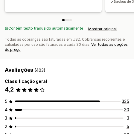
Backup de 3
Contém texto traduzido automaticamente
Mostrar original
Todas as cobranças são faturadas em USD. Cobranças recorrentes e
calculadas por uso são faturadas a cada 30 dias.
Ver todas as opções
de preço
Avaliações
(403)
Classificação geral
4,2
5
335
4
30
3
3
2
5