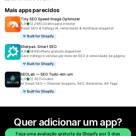
Mais apps parecidos
Tiny SEO Speed Image Optimizer
de 5 estrelas
5,0
(2.248)
•
Grátis para instalar
2248 avaliações ao todo
Boost SEO & tráfego IA, velocidade & minifique imagens!
Built for Shopify
Sherpas: Smart SEO
de 5 estrelas
4,9
(849)
•
Plano gratuito disponível
849 avaliações ao todo
Gere tráfego e vendas por meio de SEO e velocidade da página.
Built for Shopify
SEOLab — SEO Tudo‑em‑um
de 5 estrelas
5,0
(2.307)
•
Grátis
2307 avaliações ao todo
AI Smart SEO + Otimizar Imagens, SEO, Relatórios, Alt Tags
Built for Shopify
Quer adicionar um app?
Faça uma avaliação gratuita da Shopify por 3 dias