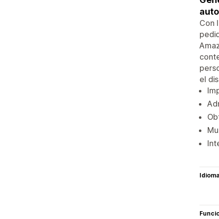
auto
Con l
pedid
Amazo
conte
perso
el di
Imp
Adm
Obt
Mu
Int
Idiom
Funci