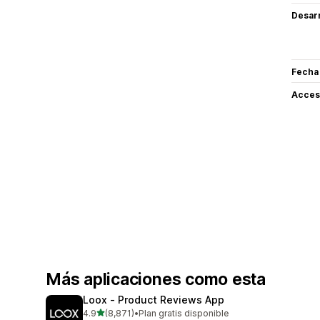
Desarr
Fecha
Acceso
Más aplicaciones como esta
Loox ‑ Product Reviews App
de 5 estrellas
4.9
(8,871)
•
Plan gratis disponible
8871 reseñas en total