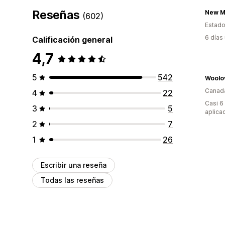
Reseñas
New M
(602)
Estado
6 días
Calificación general
4,7
5
542
Woolo
Canad
4
22
Casi 6
3
5
aplica
2
7
1
26
Escribir una reseña
Todas las reseñas