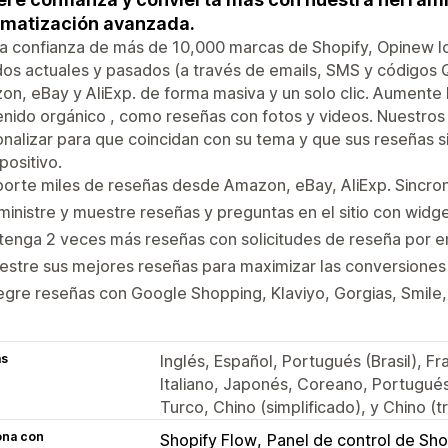
matización avanzada.
a confianza de más de 10,000 marcas de Shopify, Opinew lo
os actuales y pasados (a través de emails, SMS y códigos 
n, eBay y AliExp. de forma masiva y un solo clic. Aumente
nido orgánico , como reseñas con fotos y videos. Nuestros
nalizar para que coincidan con su tema y que sus reseñas s
spositivo.
orte miles de reseñas desde Amazon, eBay, AliExp. Sincron
inistre y muestre reseñas y preguntas en el sitio con widg
enga 2 veces más reseñas con solicitudes de reseña por e
estre sus mejores reseñas para maximizar las conversione
egre reseñas con Google Shopping, Klaviyo, Gorgias, Smile,
as
Inglés, Español, Portugués (Brasil), F
Italiano, Japonés, Coreano, Portugués
Turco, Chino (simplificado), y Chino (tr
ona con
Shopify Flow
Panel de control de Sho