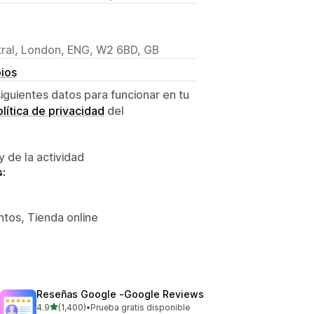
ral, London, ENG, W2 6BD, GB
ios
siguientes datos para funcionar en tu
lítica de privacidad
del
y de la actividad
s:
tos, Tienda online
Reseñas Google ‑Google Reviews
de 5 estrellas
4.9
(1,400)
•
Prueba gratis disponible
1400 reseñas en total