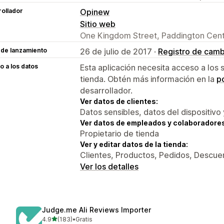
ollador
Opinew
Sitio web
One Kingdom Street, Paddington Cent
 de lanzamiento
26 de julio de 2017 ·
Registro de camb
 a los datos
Esta aplicación necesita acceso a los 
tienda. Obtén más información en la
po
desarrollador.
Ver datos de clientes:
Datos sensibles, datos del dispositivo 
Ver datos de empleados y colaboradore
Propietario de tienda
Ver y editar datos de la tienda:
Clientes, Productos, Pedidos, Descuen
Ver los detalles
Judge.me Ali Reviews Importer
de 5 estrellas
4.9
(183)
•
Gratis
183 reseñas en total