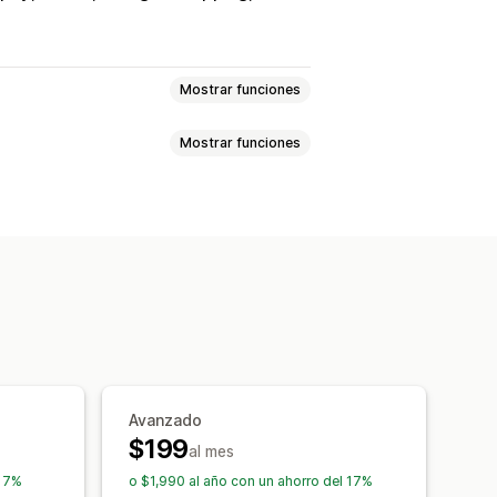
Mostrar funciones
Mostrar funciones
os
Calificación por estrellas
ras laterales
 populares
Reseñas destacadas
roductos
Filtros
as
Diseños personalizados
licitudes por SMS
Formularios
nto de conversión
ración de reseñas
Avanzado
iones
Solicitudes personalizadas
$199
al mes
 17%
o $1,990 al año con un ahorro del 17%