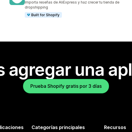
Importa reseñas de AliExpress y haz crecer tu tienda de
dropshipping
Built for Shopify
s agregar una apl
Prueba Shopify gratis por 3 días
licaciones
Categorías principales
Recursos