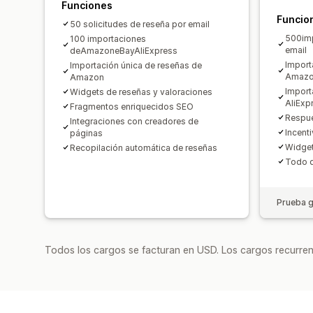
Funciones
Funcio
50 solicitudes de reseña por email
500imp
100 importaciones
email
deAmazoneBayAliExpress
Import
Importación única de reseñas de
Amaz
Amazon
Import
Widgets de reseñas y valoraciones
AliExp
Fragmentos enriquecidos SEO
Respue
Integraciones con creadores de
Incent
páginas
Widget
Recopilación automática de reseñas
Todo d
Prueba g
Todos los cargos se facturan en USD. Los cargos recurren