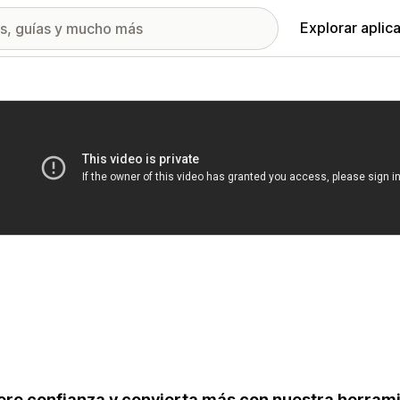
Explorar aplic
ía de imágenes destacadas
re confianza y convierta más con nuestra herram