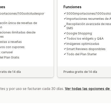
nes
Funciones
ortaciones/100solicitudespor
5000importaciones/1000solic
Importaciones recurrentes de
ación única de reseñas de
Recopilación avanzada de res
on
SMS
aciones ilimitadas desde
Google Shopping
res
Todos los widgets y Q&A
stas a reseñas
Imágenes optimizadas
ivos con cupones
Smart Reviews disponibles
 carrusel
Todo del Plan Starter
el Plan Gratis
ratis de 14 día
Prueba gratis de 14 día
tes y por uso se facturan cada 30 días.
Ver todas las opciones de