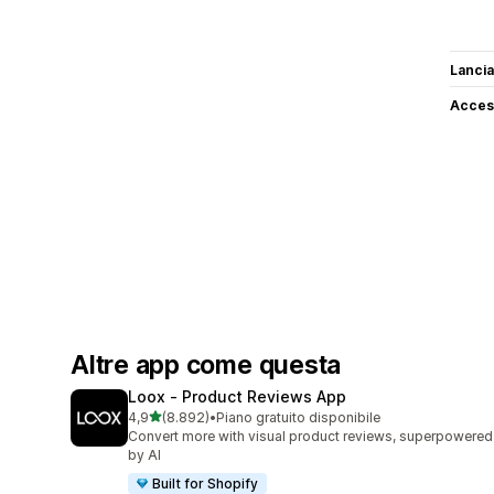
Lancia
Access
Altre app come questa
Loox ‑ Product Reviews App
stelle su 5
4,9
(8.892)
•
Piano gratuito disponibile
8892 recensioni totali
Convert more with visual product reviews, superpowered
by AI
Built for Shopify