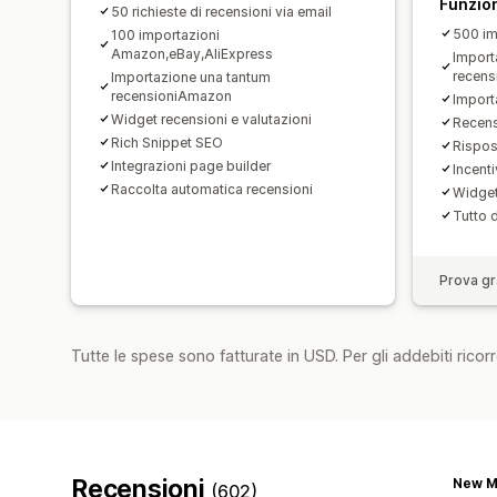
Funzion
50 richieste di recensioni via email
500 im
100 importazioni
Amazon,eBay,AliExpress
Import
recen
Importazione una tantum
recensioniAmazon
Importa
Widget recensioni e valutazioni
Recens
Rich Snippet SEO
Rispos
Integrazioni page builder
Incent
Raccolta automatica recensioni
Widget
Tutto d
Prova gra
Tutte le spese sono fatturate in USD. Per gli addebiti ricorre
Recensioni
New M
(602)