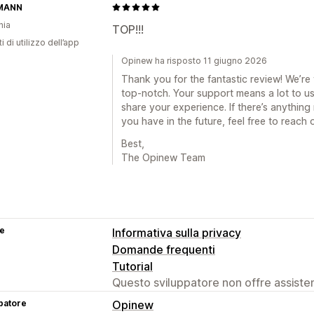
MANN
nia
TOP!!!
i di utilizzo dell’app
Opinew ha risposto 11 giugno 2026
Thank you for the fantastic review! We’re t
top-notch. Your support means a lot to us
share your experience. If there’s anythin
you have in the future, feel free to reach 
Best,
The Opinew Team
se
Informativa sulla privacy
Domande frequenti
Tutorial
Questo sviluppatore non offre assistenz
patore
Opinew