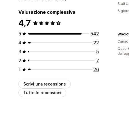
Stati Un
6 giorn
Valutazione complessiva
4,7
5
542
Woolo
Canad
4
22
Quasi 6
3
5
dell’ap
2
7
1
26
Scrivi una recensione
Tutte le recensioni