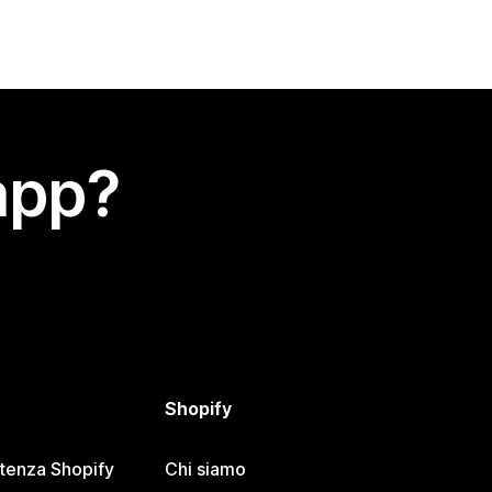
app?
Shopify
stenza Shopify
Chi siamo