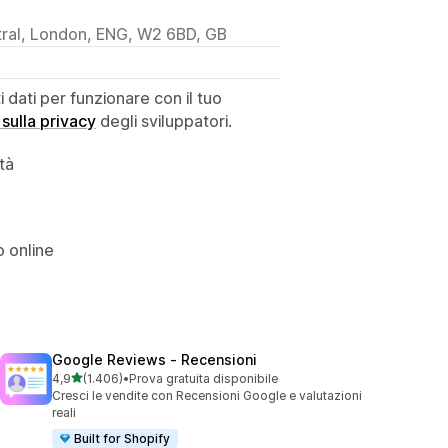
ral, London, ENG, W2 6BD, GB
dati per funzionare con il tuo
 sulla privacy
degli sviluppatori.
ità
o online
Google Reviews ‑ Recensioni
stelle su 5
4,9
(1.406)
•
Prova gratuita disponibile
1406 recensioni totali
Cresci le vendite con Recensioni Google e valutazioni
reali
Built for Shopify