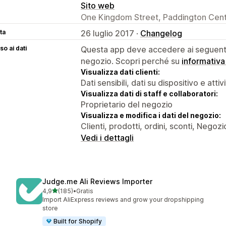
Sito web
One Kingdom Street, Paddington Cent
ta
26 luglio 2017 ·
Changelog
o ai dati
Questa app deve accedere ai seguenti 
negozio. Scopri perché su
informativa
Visualizza dati clienti:
Dati sensibili, dati su dispositivo e attiv
Visualizza dati di staff e collaboratori:
Proprietario del negozio
Visualizza e modifica i dati del negozio:
Clienti, prodotti, ordini, sconti, Negozi
Vedi i dettagli
Judge.me Ali Reviews Importer
stelle su 5
4,9
(185)
•
Gratis
185 recensioni totali
Import AliExpress reviews and grow your dropshipping
store
Built for Shopify