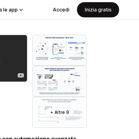
a le app
Accedi
Inizia gratis
+ Altre 9
no con automazione avanzata.