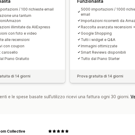
alità
Funzionalità
portazioni / 100 richieste email
5000 importazioni / 1000 richi
email
azione una tantum
sioniAmazon
Importazioni ricorrenti da Ama
zioni illimitate da AliExpress
Raccolta avanzata recensioni 
ioni con foto e video
Google Shopping
te alle recensioni
Tutti i widget e Q&A
ivi con coupon
Immagini ottimizzate
 carosello
Smart Reviews disponibili
al Piano Gratuito
Tutto dal Piano Starter
tuita di 14 giorni
Prova gratuita di 14 giorni
nti e le spese basate sull’utilizzo ricevi una fattura ogni 30 giorni.
Ve
om Collective