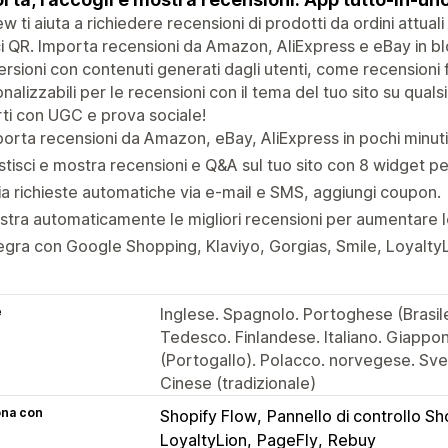
w ti aiuta a richiedere recensioni di prodotti da ordini attual
i QR. Importa recensioni da Amazon, AliExpress e eBay in bl
rsioni con contenuti generati dagli utenti, come recensioni f
nalizzabili per le recensioni con il tema del tuo sito su qual
rti con UGC e prova sociale!
orta recensioni da Amazon, eBay, AliExpress in pochi minuti
tisci e mostra recensioni e Q&A sul tuo sito con 8 widget per
ia richieste automatiche via e-mail e SMS, aggiungi coupon.
tra automaticamente le migliori recensioni per aumentare l
egra con Google Shopping, Klaviyo, Gorgias, Smile, Loyalty
e
Inglese. Spagnolo. Portoghese (Brasil
Tedesco. Finlandese. Italiano. Giapp
(Portogallo). Polacco. norvegese. Sve
Cinese (tradizionale)
ona con
Shopify Flow
Pannello di controllo Sh
LoyaltyLion
PageFly
Rebuy