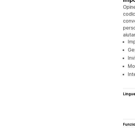
Opine
codic
conve
perso
aiuta
Imp
Ges
Inv
Mos
Int
Lingu
Funzi