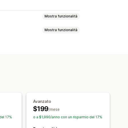
Mostra funzionalità
Mostra funzionalità
video
Valutazioni in stelle
Badge
ina con tutte le recensioni
denza
Domande e risposte
 snippet
out personalizzati
mite SMS
Moduli
Codici QR
zione delle recensioni
itoraggio delle conversioni
omazioni
Richieste personalizzate
Avanzato
$199
/mese
del 17%
o a $1,990/anno con un risparmio del 17%