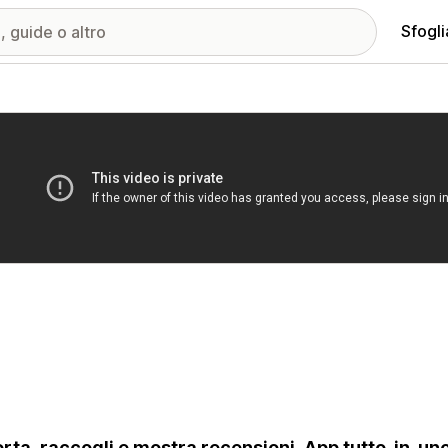
Sfogli
ria immagini in evidenza
rta, raccogli e mostra recensioni. App tutto-in-u