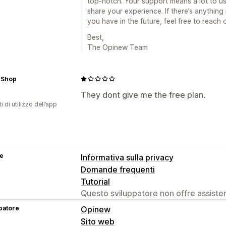
top-notch. Your support means a lot to us
share your experience. If there’s anythin
you have in the future, feel free to reach 
Best,
The Opinew Team
 Shop
They dont give me the free plan.
i di utilizzo dell’app
se
Informativa sulla privacy
Domande frequenti
Tutorial
Questo sviluppatore non offre assistenz
patore
Opinew
Sito web