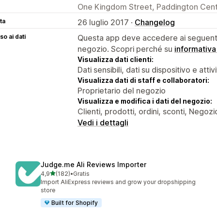
One Kingdom Street, Paddington Cent
ta
26 luglio 2017 ·
Changelog
o ai dati
Questa app deve accedere ai seguenti 
negozio. Scopri perché su
informativa
Visualizza dati clienti:
Dati sensibili, dati su dispositivo e attiv
Visualizza dati di staff e collaboratori:
Proprietario del negozio
Visualizza e modifica i dati del negozio:
Clienti, prodotti, ordini, sconti, Negozi
Vedi i dettagli
Judge.me Ali Reviews Importer
stelle su 5
4,9
(182)
•
Gratis
182 recensioni totali
Import AliExpress reviews and grow your dropshipping
store
Built for Shopify