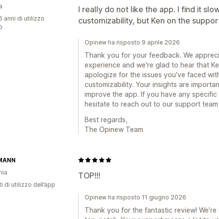
a
I really do not like the app. I find it s
 anni di utilizzo
customizability, but Ken on the suppor
p
Opinew ha risposto 9 aprile 2026
Thank you for your feedback. We apprecia
experience and we're glad to hear that K
apologize for the issues you've faced wi
customizability. Your insights are importa
improve the app. If you have any specific
hesitate to reach out to our support team 
Best regards,
The Opinew Team
MANN
nia
TOP!!!
i di utilizzo dell’app
Opinew ha risposto 11 giugno 2026
Thank you for the fantastic review! We’re t