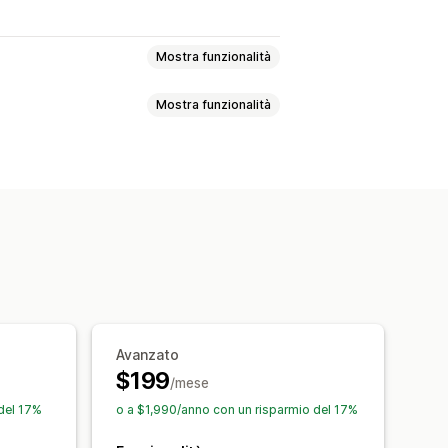
Mostra funzionalità
Mostra funzionalità
video
Valutazioni in stelle
Badge
ina con tutte le recensioni
denza
Domande e risposte
 snippet
out personalizzati
mite SMS
Moduli
Codici QR
zione delle recensioni
itoraggio delle conversioni
omazioni
Richieste personalizzate
Avanzato
$199
/mese
del 17%
o a $1,990/anno con un risparmio del 17%