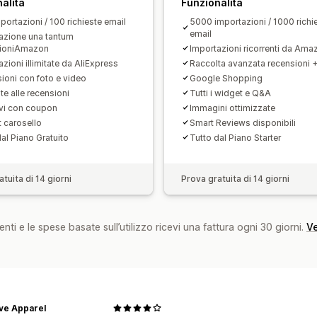
alità
Funzionalità
portazioni / 100 richieste email
5000 importazioni / 1000 richi
email
azione una tantum
sioniAmazon
Importazioni ricorrenti da Ama
zioni illimitate da AliExpress
Raccolta avanzata recensioni 
ioni con foto e video
Google Shopping
te alle recensioni
Tutti i widget e Q&A
ivi con coupon
Immagini ottimizzate
 carosello
Smart Reviews disponibili
al Piano Gratuito
Tutto dal Piano Starter
tuita di 14 giorni
Prova gratuita di 14 giorni
nti e le spese basate sull’utilizzo ricevi una fattura ogni 30 giorni.
Ve
ve Apparel