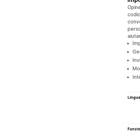
Opine
codic
conve
perso
aiuta
Imp
Ges
Inv
Mos
Int
Lingu
Funzi