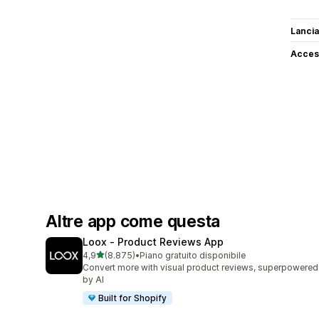
Lancia
Access
Altre app come questa
Loox ‑ Product Reviews App
stelle su 5
4,9
(8.875)
•
Piano gratuito disponibile
8875 recensioni totali
Convert more with visual product reviews, superpowered
by AI
Built for Shopify