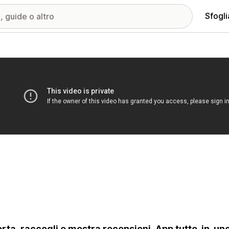
Sfogli
ria immagini in evidenza
rta, raccogli e mostra recensioni. App tutto-in-u