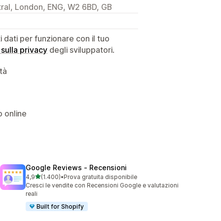
ral, London, ENG, W2 6BD, GB
dati per funzionare con il tuo
 sulla privacy
degli sviluppatori.
ità
o online
Google Reviews ‑ Recensioni
stelle su 5
4,9
(1.400)
•
Prova gratuita disponibile
1400 recensioni totali
Cresci le vendite con Recensioni Google e valutazioni
reali
Built for Shopify