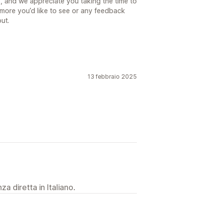
, and we appreciate you taking the time to
g more you’d like to see or any feedback
out.
13 febbraio 2025
a diretta in Italiano.