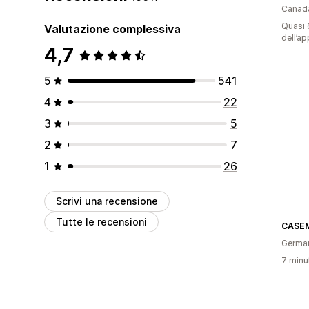
Canad
Quasi 6
Valutazione complessiva
dell’ap
4,7
5
541
4
22
3
5
2
7
1
26
Scrivi una recensione
Tutte le recensioni
CASE
Germa
7 minut