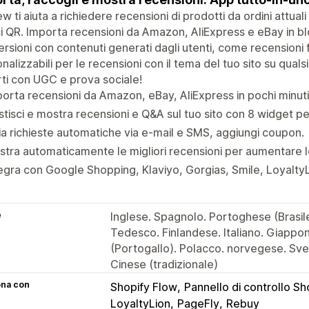
w ti aiuta a richiedere recensioni di prodotti da ordini attual
i QR. Importa recensioni da Amazon, AliExpress e eBay in bl
rsioni con contenuti generati dagli utenti, come recensioni f
nalizzabili per le recensioni con il tema del tuo sito su qual
rti con UGC e prova sociale!
orta recensioni da Amazon, eBay, AliExpress in pochi minuti
tisci e mostra recensioni e Q&A sul tuo sito con 8 widget per
ia richieste automatiche via e-mail e SMS, aggiungi coupon.
tra automaticamente le migliori recensioni per aumentare l
egra con Google Shopping, Klaviyo, Gorgias, Smile, Loyalty
e
Inglese. Spagnolo. Portoghese (Brasil
Tedesco. Finlandese. Italiano. Giapp
(Portogallo). Polacco. norvegese. Sve
Cinese (tradizionale)
ona con
Shopify Flow
Pannello di controllo Sh
LoyaltyLion
PageFly
Rebuy