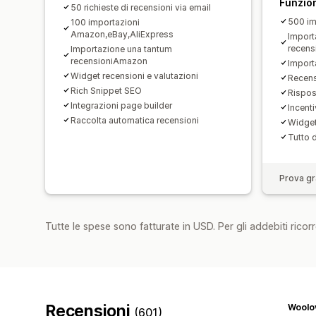
Funzion
50 richieste di recensioni via email
500 im
100 importazioni
Amazon,eBay,AliExpress
Import
recen
Importazione una tantum
recensioniAmazon
Importa
Widget recensioni e valutazioni
Recens
Rich Snippet SEO
Rispos
Integrazioni page builder
Incent
Raccolta automatica recensioni
Widget
Tutto d
Prova gra
Tutte le spese sono fatturate in USD. Per gli addebiti ricorre
Recensioni
Woolo
(601)