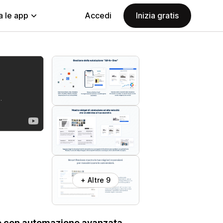
a le app
Accedi
Inizia gratis
+ Altre 9
no con automazione avanzata.