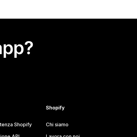
app?
Shopify
stenza Shopify
Chi siamo
ione API
Lavora con noi