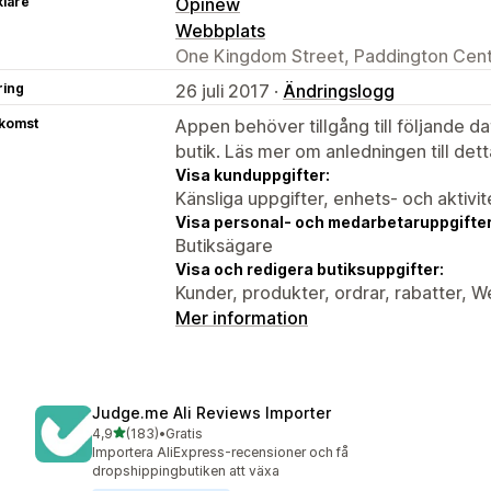
klare
Opinew
Webbplats
One Kingdom Street, Paddington Cent
ring
26 juli 2017 ·
Ändringslogg
tkomst
Appen behöver tillgång till följande d
butik. Läs mer om anledningen till det
Visa kunduppgifter:
Känsliga uppgifter, enhets- och aktivi
Visa personal- och medarbetaruppgifter
Butiksägare
Visa och redigera butiksuppgifter:
Kunder, produkter, ordrar, rabatter,
Mer information
Judge.me Ali Reviews Importer
av 5 stjärnor
4,9
(183)
•
Gratis
183 recensioner totalt
Importera AliExpress-recensioner och få
dropshippingbutiken att växa