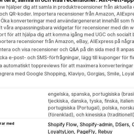
w hjälper dig att samla in produktrecensioner från aktuella o
ch QR-koder. Importera recensioner från Amazon, AliExpre
. Öka konverteringar med användargenererat innehåll som f
t våra anpassningsbara widgetar för recensioner med din w
rt för att hjälpa dig att komma igång med UGC och socialt 
ortera recensioner från Amazon, eBay, AliExpress på några
tera och visa recensioner och Q&A på din sida med 8 anpas
cka e-post- och SMS-förfrågningar, lägg till kuponger för fl
a automatiskt toppreviews för att maximera konverteringa
egrera med Google Shopping, Klaviyo, Gorgias, Smile, Loyal
engelska, spanska, portugisiska (brasil
tjeckiska, danska, tyska, finska, itali
portugisiska (Portugal), polska, norska
(förenklad), och kinesiska (traditionell
rar med
Shopify Flow
Shopify-admin
DSers
LoyaltyLion
PageFly
Rebuy