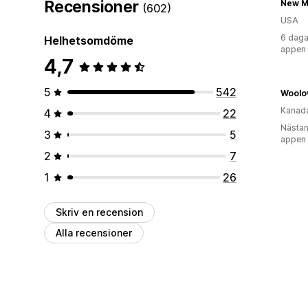
Recensioner
New M
(602)
USA
6 daga
Helhetsomdöme
appen
4,7
5
542
Woolo
Kanad
4
22
Nästan
3
5
appen
2
7
1
26
Skriv en recension
Alla recensioner