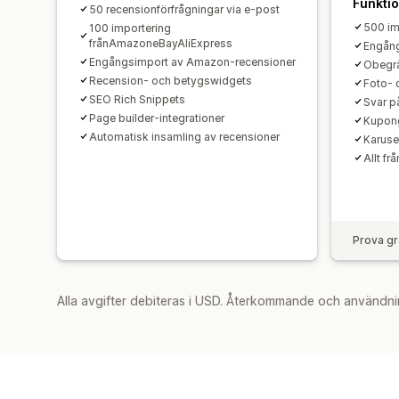
Funkti
50 recensionförfrågningar via e-post
500 im
100 importering
frånAmazoneBayAliExpress
Engång
Engångsimport av Amazon-recensioner
Obegrä
Recension- och betygswidgets
Foto- 
SEO Rich Snippets
Svar p
Page builder-integrationer
Kupong
Automatisk insamling av recensioner
Karuse
Allt fr
Prova gr
Alla avgifter debiteras i USD. Återkommande och användni