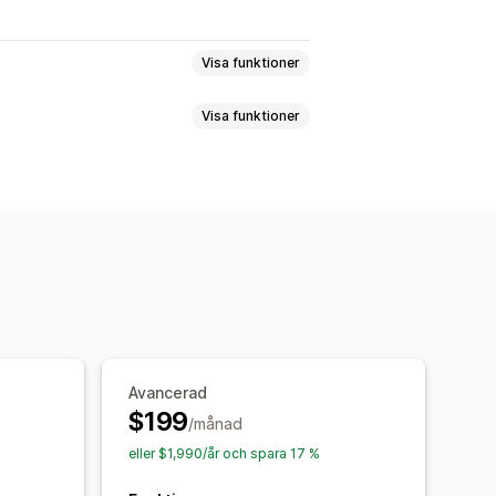
Visa funktioner
Visa funktioner
Stjärnklassificering
Märken
 sida med alla recensioner
n recensioner
Frågor och svar
ent
sade layouter
r via sms
Formulär
QR-koder
nsioner
Syndikering av recensioner
ngsspårning
ningar
Avancerad
$199
/månad
eller $1,990/år och spara 17 %