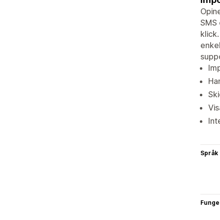
Opine
SMS o
klick
enkel
suppo
Imp
Han
Ski
Vis
Int
Språk
Funge