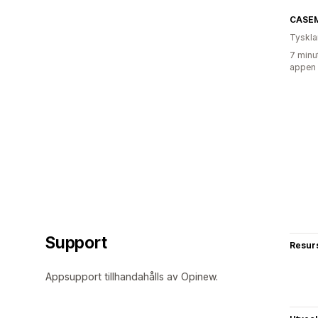
CASE
Tyskl
7 minu
appen
Support
Resur
Appsupport tillhandahålls av Opinew.