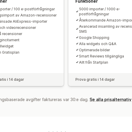
oner
Funktioner
porter / 100 e-postförfrågningar
5000 importer / 1000 e-
postförfrågningar
simport av Amazon-recensioner
Återkommande Amazon-impor
nsade AliExpress-importer
Avancerad insamling av recens
och videorecensioner
SMS
å recensioner
Google Shopping
incitament
Alla widgets och Q&A
llwidget
Optimerade bilder
ån Gratisplan
Smart Reviews tillgängliga
Allt från Startplan
atis i 14 dagar
Prova gratis i 14 dagar
ngsbaserade avgifter faktureras var 30:e dag.
Se alla prisalternativ