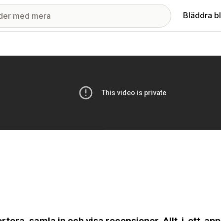
Bläddra b
ri med utvalda bilder
rtera, samla in och visa recensioner. Allt-i-ett-