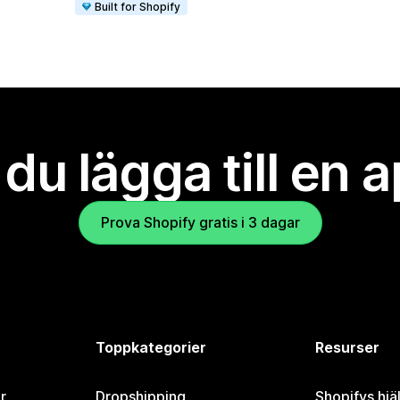
Built for Shopify
l du lägga till en 
Prova Shopify gratis i 3 dagar
Toppkategorier
Resurser
r
Dropshipping
Shopifys hjä