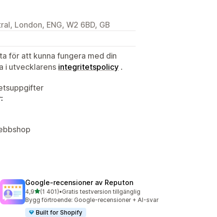
ral, London, ENG, W2 6BD, GB
ata för att kunna fungera med din
ta i utvecklarens
integritetspolicy
.
tetsuppgifter
:
 Webbshop
Google‑recensioner av Reputon
av 5 stjärnor
4,9
(1 401)
•
Gratis testversion tillgänglig
1401 recensioner totalt
Bygg förtroende: Google-recensioner + AI-svar
Built for Shopify