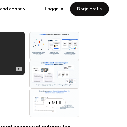
land appar
Logga in
Börja gratis
+ 9 till
app med avancerad automation.