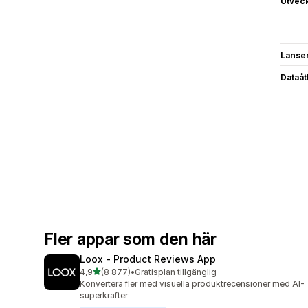
Utvec
Lanse
Dataå
Fler appar som den här
Loox ‑ Product Reviews App
av 5 stjärnor
4,9
(8 877)
•
Gratisplan tillgänglig
8877 recensioner totalt
Konvertera fler med visuella produktrecensioner med AI-
superkrafter