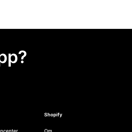
app?
Shopify
lpcenter
Om