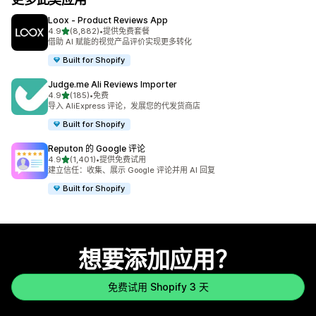
Loox ‑ Product Reviews App
星（满分 5 星）
4.9
(8,882)
•
提供免费套餐
总共 8882 条评论
借助 AI 赋能的视觉产品评价实现更多转化
Built for Shopify
Judge.me Ali Reviews Importer
星（满分 5 星）
4.9
(185)
•
免费
总共 185 条评论
导入 AliExpress 评论，发展您的代发货商店
Built for Shopify
Reputon 的 Google 评论
星（满分 5 星）
4.9
(1,401)
•
提供免费试用
总共 1401 条评论
建立信任：收集、展示 Google 评论并用 AI 回复
Built for Shopify
想要添加应用？
免费试用 Shopify 3 天