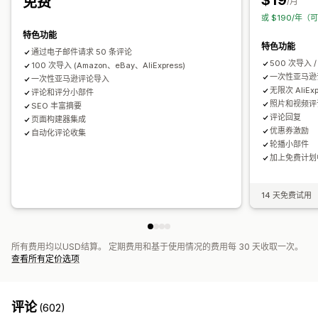
$19
免费
互动跟踪
转化跟踪
/月
或 $190/年（
特色功能
特色功能
通过电子邮件请求 50 条评论
500 次导入 
100 次导入 (Amazon、eBay、AliExpress)
一次性亚马逊
一次性亚马逊评论导入
无限次 AliEx
评论和评分小部件
照片和视频评
SEO 丰富摘要
评论回复
页面构建器集成
优惠券激励
自动化评论收集
轮播小部件
加上免费计划
14 天免费试用
所有费用均以USD结算。 定期费用和基于使用情况的费用每 30 天收取一次。
查看所有定价选项
评论
(602)