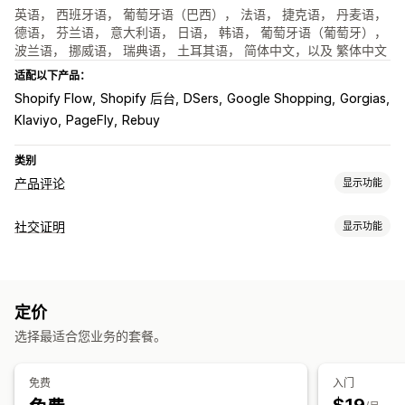
英语， 西班牙语， 葡萄牙语（巴西）， 法语， 捷克语， 丹麦语，
德语， 芬兰语， 意大利语， 日语， 韩语， 葡萄牙语（葡萄牙），
波兰语， 挪威语， 瑞典语， 土耳其语， 简体中文，以及 繁体中文
适配以下产品：
Shopify Flow
Shopify 后台
DSers
Google Shopping
Gorgias
Klaviyo
PageFly
Rebuy
类别
产品评论
显示功能
展示选项
社交证明
显示功能
图片评论
视频评论
星级评分
徽章
轮播
标签或侧边栏
内容类型
所有评论页面
热门评论
评论亮点
问答
产品分组
筛选
UGC
照片
评论
丰富代码片段
定价
展示选项
收集评论的方式
选择最适合您业务的套餐。
评论数量
多语言
自定义布局
电子邮件请求
短信请求
表单
二维码
导入和导出
评论迁移
评论分发
自动化
自定义请求
分析
免费
入门