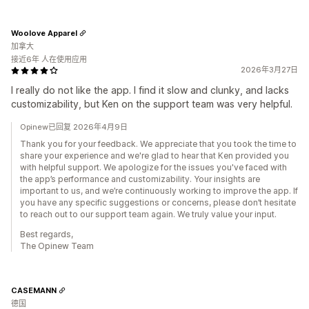
Woolove Apparel
加拿大
接近6年 人在使用应用
2026年3月27日
I really do not like the app. I find it slow and clunky, and lacks
customizability, but Ken on the support team was very helpful.
Opinew已回复 2026年4月9日
Thank you for your feedback. We appreciate that you took the time to
share your experience and we're glad to hear that Ken provided you
with helpful support. We apologize for the issues you've faced with
the app’s performance and customizability. Your insights are
important to us, and we’re continuously working to improve the app. If
you have any specific suggestions or concerns, please don’t hesitate
to reach out to our support team again. We truly value your input.
Best regards,
The Opinew Team
CASEMANN
德国