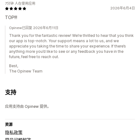
7分钟 人在使用应用
2026年6月4日
TOP!!!
Opinew已回复 2026年6月11日
Thank you for the fantastic review! We’re thrilled to hear that you think
our app is top-notch. Your support means a lot to us, and we
appreciate you taking the time to share your experience. If there’s
anything more you’d like to see or any feedback you have in the
future, feel free to reach out.
Best,
The Opinew Team
支持
应用支持由 Opinew 提供。
资源
隐私政策
常见问题解答