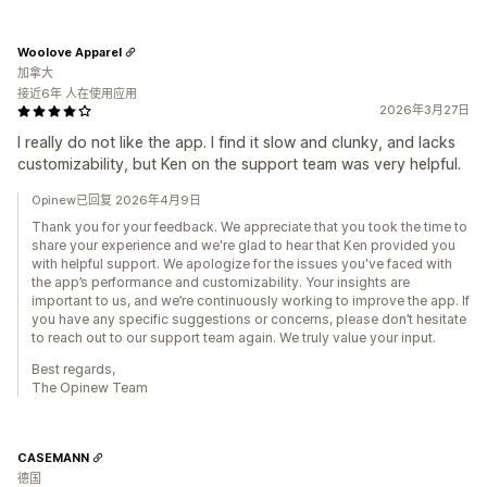
Woolove Apparel
加拿大
接近6年 人在使用应用
2026年3月27日
I really do not like the app. I find it slow and clunky, and lacks
customizability, but Ken on the support team was very helpful.
Opinew已回复 2026年4月9日
Thank you for your feedback. We appreciate that you took the time to
share your experience and we're glad to hear that Ken provided you
with helpful support. We apologize for the issues you've faced with
the app’s performance and customizability. Your insights are
important to us, and we’re continuously working to improve the app. If
you have any specific suggestions or concerns, please don’t hesitate
to reach out to our support team again. We truly value your input.
Best regards,
The Opinew Team
CASEMANN
德国