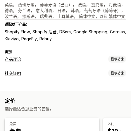
英语， 西班牙语， 葡萄牙语（巴西）， 法语， 捷克语， 丹麦语，
德语， 芬兰语， 意大利语， 日语， 韩语， 葡萄牙语（葡萄牙），
波兰语， 挪威语， 瑞典语， 土耳其语， 简体中文，以及 繁体中文
适配以下产品：
Shopify Flow
Shopify 后台
DSers
Google Shopping
Gorgias
Klaviyo
PageFly
Rebuy
类别
产品评论
显示功能
展示选项
社交证明
显示功能
图片评论
视频评论
星级评分
徽章
轮播
标签或侧边栏
内容类型
所有评论页面
热门评论
评论亮点
问答
产品分组
筛选
UGC
照片
评论
丰富代码片段
定价
展示选项
收集评论的方式
选择最适合您业务的套餐。
评论数量
多语言
自定义布局
电子邮件请求
短信请求
表单
二维码
导入和导出
评论迁移
评论分发
自动化
自定义请求
分析
免费
入门