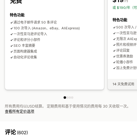
$19
免费
互动跟踪
转化跟踪
/月
或 $190/年（
特色功能
特色功能
通过电子邮件请求 50 条评论
500 次导入 
100 次导入 (Amazon、eBay、AliExpress)
一次性亚马逊
一次性亚马逊评论导入
无限次 AliEx
评论和评分小部件
照片和视频评
SEO 丰富摘要
评论回复
页面构建器集成
优惠券激励
自动化评论收集
轮播小部件
加上免费计划
14 天免费试用
所有费用均以USD结算。 定期费用和基于使用情况的费用每 30 天收取一次。
查看所有定价选项
评论
(602)