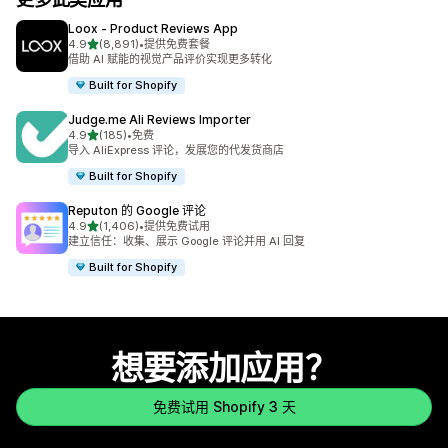
Loox ‑ Product Reviews App
星（满分 5 星）
4.9
(8,891)
•
提供免费套餐
总共 8891 条评论
借助 AI 赋能的视觉产品评价实现更多转化
Built for Shopify
Judge.me Ali Reviews Importer
星（满分 5 星）
4.9
(185)
•
免费
总共 185 条评论
导入 AliExpress 评论，发展您的代发货商店
Built for Shopify
Reputon 的 Google 评论
星（满分 5 星）
4.9
(1,406)
•
提供免费试用
总共 1406 条评论
建立信任：收集、展示 Google 评论并用 AI 回复
Built for Shopify
想要添加应用？
免费试用 Shopify 3 天