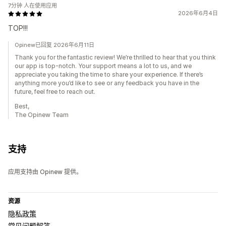
7分钟 人在使用应用
2026年6月4日
TOP!!!
Opinew已回复 2026年6月11日
Thank you for the fantastic review! We’re thrilled to hear that you think
our app is top-notch. Your support means a lot to us, and we
appreciate you taking the time to share your experience. If there’s
anything more you’d like to see or any feedback you have in the
future, feel free to reach out.
Best,
The Opinew Team
支持
应用支持由 Opinew 提供。
资源
隐私政策
常见问题解答