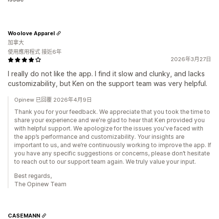
Woolove Apparel
加拿大
使用應用程式 接近6年
2026年3月27日
I really do not like the app. I find it slow and clunky, and lacks
customizability, but Ken on the support team was very helpful.
Opinew 已回覆 2026年4月9日
Thank you for your feedback. We appreciate that you took the time to
share your experience and we're glad to hear that Ken provided you
with helpful support. We apologize for the issues you've faced with
the app’s performance and customizability. Your insights are
important to us, and we’re continuously working to improve the app. If
you have any specific suggestions or concerns, please don’t hesitate
to reach out to our support team again. We truly value your input.
Best regards,
The Opinew Team
CASEMANN