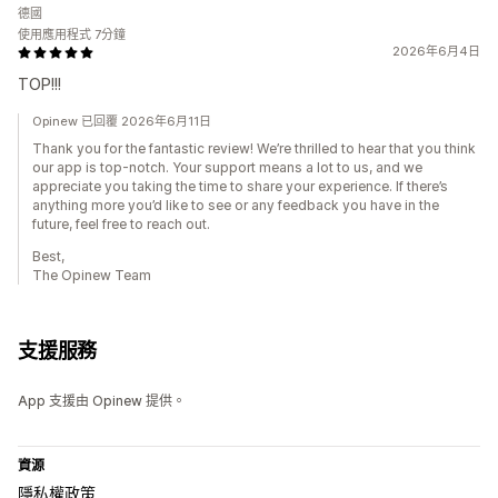
德國
使用應用程式 7分鐘
2026年6月4日
TOP!!!
Opinew 已回覆 2026年6月11日
Thank you for the fantastic review! We’re thrilled to hear that you think
our app is top-notch. Your support means a lot to us, and we
appreciate you taking the time to share your experience. If there’s
anything more you’d like to see or any feedback you have in the
future, feel free to reach out.
Best,
The Opinew Team
支援服務
App 支援由 Opinew 提供。
資源
隱私權政策