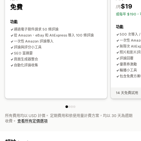
$19
免費
互動追蹤
轉換追蹤
/月
或每年 $190，
功能
功能
通過電子郵件請求 50 條評論
500 次導入 
從 Amazon、eBay 和 AliExpress 導入 100 條評論
一次性 Amaz
一次性 Amazon 評論導入
無限次 AliEx
評論與評分小工具
照片和影片評
SEO 富摘要
評論回覆
頁面生成器整合
優惠券激勵
自動化評論收集
輪播小工具
包含免費方案
14 天免費試用
所有費用均以 USD 計價。 定期費用和依使用量計費方案，均以 30 天為週期
收費。
查看所有定價選項