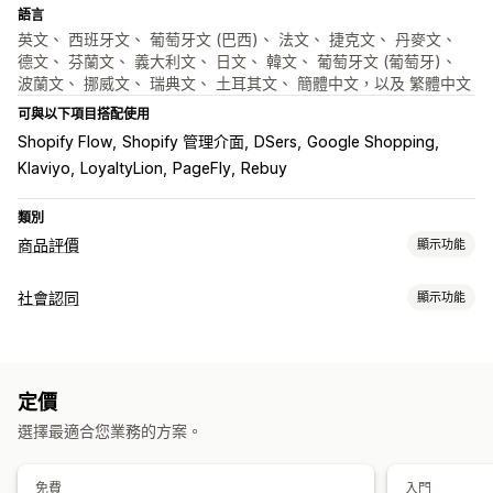
語言
英文、 西班牙文、 葡萄牙文 (巴西)、 法文、 捷克文、 丹麥文、
德文、 芬蘭文、 義大利文、 日文、 韓文、 葡萄牙文 (葡萄牙)、
波蘭文、 挪威文、 瑞典文、 土耳其文、 簡體中文，以及 繁體中文
可與以下項目搭配使用
Shopify Flow
Shopify 管理介面
DSers
Google Shopping
Klaviyo
LoyaltyLion
PageFly
Rebuy
類別
商品評價
顯示功能
顯示選項
社會認同
顯示功能
附照片的評論
附影片的評論
星級評等
徽章
輪播
分頁或側邊欄
內容類型
所有評論頁面
熱門評論
精選評論
問答集
商品分組
篩選
UGC
相片
評價
豐富程式碼片段
定價
顯示選項
評論收集方式
選擇最適合您業務的方案。
評價數
多國語言
自訂版面配置
電子郵件邀請
簡訊邀請
表單
QR 碼
匯入和匯出
評論移轉
評論整合
自動化
自訂評論邀請
分析
免費
入門