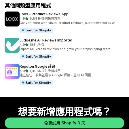
其他同類型應用程式
Loox ‑ Product Reviews App
滿分 5 顆星
4.9
(8,891)
•
提供免費方案
共有 8891 則評價
Convert more with visual product reviews, superpowered by AI
Built for Shopify
Judge.me Ali Reviews Importer
滿分 5 顆星
4.9
(185)
•
免費
共有 185 則評價
Import AliExpress reviews and grow your dropshipping store
Built for Shopify
Reputon Google 評論
滿分 5 顆星
4.9
(1,406)
•
提供免費試用
共有 1406 則評價
建立信任：收集並展示 Google 評論，並用 AI 回覆
Built for Shopify
想要新增應用程式嗎？
免費試用 Shopify 3 天