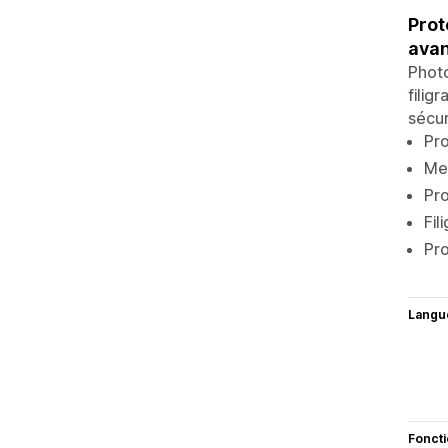
Prot
ava
Photo
filig
sécur
Pro
Me
Pro
Fil
Pro
Langu
Fonct