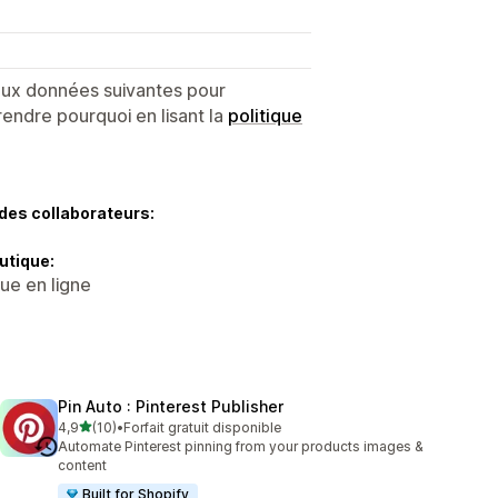
 aux données suivantes pour
endre pourquoi en lisant la
politique
des collaborateurs:
utique:
que en ligne
Pin Auto : Pinterest Publisher
étoile(s) sur 5
4,9
(10)
•
Forfait gratuit disponible
10 avis au total
Automate Pinterest pinning from your products images &
content
Built for Shopify