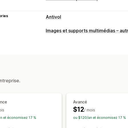
ories
Antivol
Ressources protégées
Images et supports multimédias – aut
Images
Texte
Ressources numériqu
Contenu SEO
Code du site web
Actions bloquées
Copier-coller
Sélection de texte
Cap
Clic droit
Téléchargement d’image
E
ntreprise.
Glisser-déposer
Inspecter l’élément
Extensions espionnes
Outils de dév
Filigranes
Message de droits d’auteu
ance
Avancé
$12
ois
/ mois
n et économisez 17 %
ou $120/an et économisez 17 %