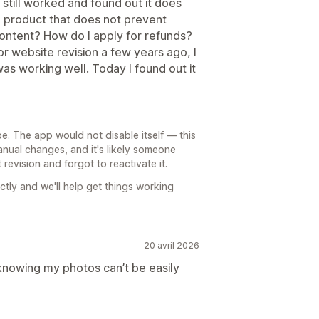
 still worked and found out it does
a product that does not prevent
content? How do I apply for refunds?
or website revision a few years ago, I
as working well. Today I found out it
e. The app would not disable itself — this
anual changes, and it's likely someone
revision and forgot to reactivate it.
ctly and we'll help get things working
20 avril 2026
knowing my photos can’t be easily