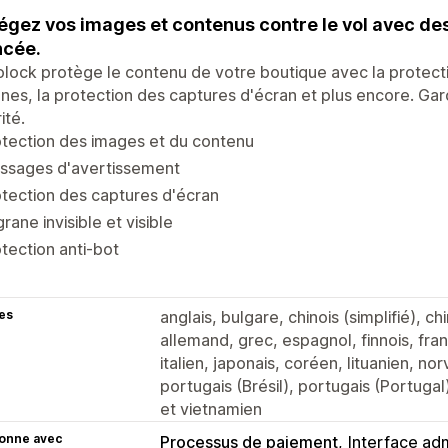
égez vos images et contenus contre le vol avec des 
ncée.
lock protège le contenu de votre boutique avec la protect
ranes, la protection des captures d'écran et plus encore. G
ité.
tection des images et du contenu
ssages d'avertissement
tection des captures d'écran
igrane invisible et visible
tection anti-bot
es
anglais, bulgare, chinois (simplifié), ch
allemand, grec, espagnol, finnois, fran
italien, japonais, coréen, lituanien, no
portugais (Brésil), portugais (Portugal)
et vietnamien
ionne avec
Processus de paiement
Interface adm