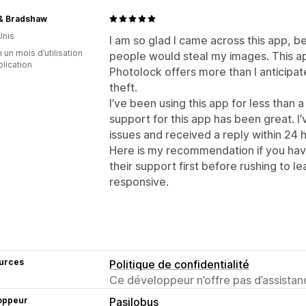
 & Bradshaw
Unis
I am so glad I came across this app, 
 un mois d’utilisation
people would steal my images. This app
plication
Photolock offers more than I anticipa
theft.
I’ve been using this app for less than
support for this app has been great. 
issues and received a reply within 24 h
Here is my recommendation if you hav
their support first before rushing to l
responsive.
urces
Politique de confidentialité
Ce développeur n’offre pas d’assistanc
oppeur
Pasilobus