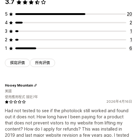
3.7
5
20
4
2
3
1
2
1
1
6
撰寫評價
所有評價
Hooey Mountain
美國
使用應用程式 接近7年
2026年4月16日
Had not tested to see if the photolock still worked and found
out it does not. How long have I been paying for a product
that does not prevent vistors to my website from lifting my
content? How do I apply for refunds? This was installed in
2019 and last major website revision a few years ago, I tested