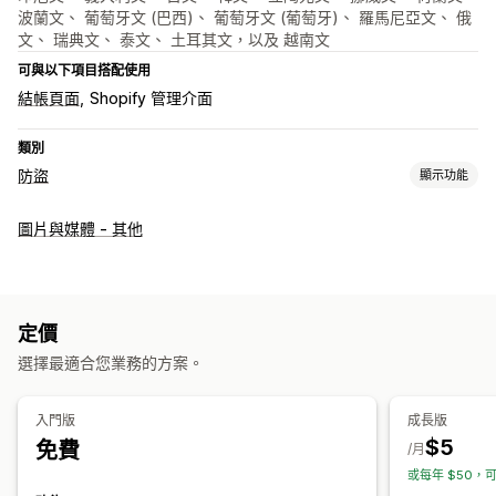
波蘭文、 葡萄牙文 (巴西)、 葡萄牙文 (葡萄牙)、 羅馬尼亞文、 俄
文、 瑞典文、 泰文、 土耳其文，以及 越南文
可與以下項目搭配使用
結帳頁面
Shopify 管理介面
類別
防盜
顯示功能
保護資產
圖片與媒體 - 其他
圖片
文字
數位資產
商店資料
SEO 內容
網站程式碼
封鎖操作
複製和貼上
選取文字
擷取螢幕
螢幕截圖
右鍵
下載圖片
定價
儲存圖片
隨意拖放
檢查元素
網頁抓取
間諜軟體擴充功能
選擇最適合您業務的方案。
開發人員工具
鍵盤快速鍵
浮水印
著作權訊息
電子郵件提示
入門版
成長版
$5
免費
/月
或每年 $50，可