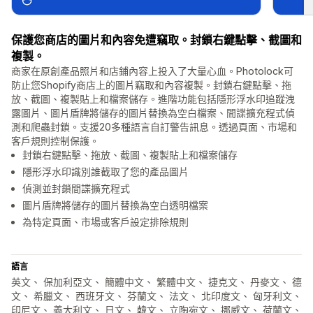
保護您商店的圖片和內容免遭竊取。封鎖右鍵點擊、截圖和
複製。
商家在原創產品照片和店鋪內容上投入了大量心血。Photolock可
防止您Shopify商店上的圖片竊取和內容複製。封鎖右鍵點擊、拖
放、截圖、複製貼上和檔案儲存。進階功能包括隱形浮水印追蹤洩
露圖片、圖片盾牌將儲存的圖片替換為空白檔案、間諜擴充程式偵
測和爬蟲封鎖。支援20多種語言自訂警告訊息。透過頁面、市場和
客戶規則控制保護。
封鎖右鍵點擊、拖放、截圖、複製貼上和檔案儲存
隱形浮水印識別誰截取了您的產品圖片
偵測並封鎖間諜擴充程式
圖片盾牌將儲存的圖片替換為空白透明檔案
為特定頁面、市場或客戶設定排除規則
語言
英文、 保加利亞文、 簡體中文、 繁體中文、 捷克文、 丹麥文、 德
文、 希臘文、 西班牙文、 芬蘭文、 法文、 北印度文、 匈牙利文、
印尼文、 義大利文、 日文、 韓文、 立陶宛文、 挪威文、 荷蘭文、