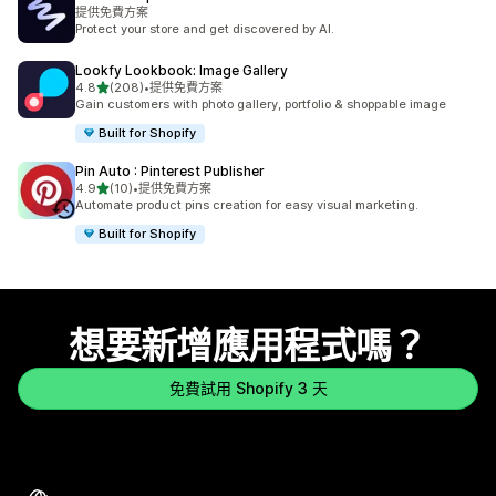
提供免費方案
Protect your store and get discovered by AI.
Lookfy Lookbook: Image Gallery
滿分 5 顆星
4.8
(208)
•
提供免費方案
共有 208 則評價
Gain customers with photo gallery, portfolio & shoppable image
Built for Shopify
Pin Auto : Pinterest Publisher
滿分 5 顆星
4.9
(10)
•
提供免費方案
共有 10 則評價
Automate product pins creation for easy visual marketing.
Built for Shopify
想要新增應用程式嗎？
免費試用 Shopify 3 天