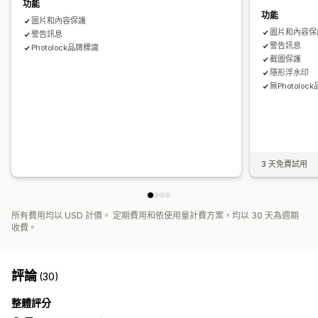
功能
功能
圖片和內容保護
圖片和內容保
警告訊息
警告訊息
Photolock品牌標識
截圖保護
隱形浮水印
無Photolo
3 天免費試用
所有費用均以 USD 計價。 定期費用和依使用量計費方案，均以 30 天為週期
收費。
評論
(30)
整體評分