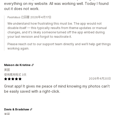
everything on my website. All was working well. Today I found
out it does not work.
Pasilobus 已回覆 2026年4月17日
We understand how frustrating this must be. The app would not
disable itself — this typically results from theme updates or manual
changes, and it's likely someone turned off the app embed during
your last revision and forgot to reactivate it.
Please reach out to our support team directly and we'll help get things
working again.
Maison de Kristine
美國
使用應用程式 3天
2026年4月20日
Great app! It gives me peace of mind knowing my photos can’t
be easily saved with a right-click.
Davis & Bradshaw
美國