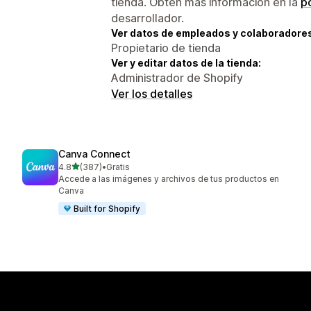
tienda. Obtén más información en la
po
desarrollador.
Ver datos de empleados y colaboradore
Propietario de tienda
Ver y editar datos de la tienda:
Administrador de Shopify
Ver los detalles
Canva Connect
de 5 estrellas
4.8
(387)
•
Gratis
387 reseñas en total
Accede a las imágenes y archivos de tus productos en
Canva
Built for Shopify