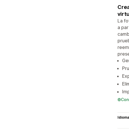
Crea
virt
La fo
a par
cambi
prueb
reemp
prese
Gen
Pru
Ex
Eli
Imp
Con
Idiom