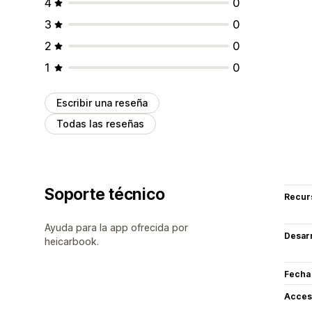
4
0
3
0
2
0
1
0
Escribir una reseña
Todas las reseñas
Soporte técnico
Recur
Ayuda para la app ofrecida por
Desarr
heicarbook.
Fecha
Acceso