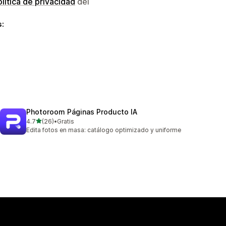
lítica de privacidad
del
s:
Photoroom Páginas Producto IA
de 5 estrellas
4.7
(26)
•
Gratis
26 reseñas en total
Edita fotos en masa: catálogo optimizado y uniforme