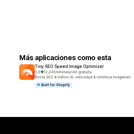
Más aplicaciones como esta
Tiny SEO Speed Image Optimizer
de 5 estrellas
5.0
(2,245)
•
Instalación gratuita
2245 reseñas en total
Boost SEO & tráfico IA, velocidad & minimiza imágenes!
Built for Shopify