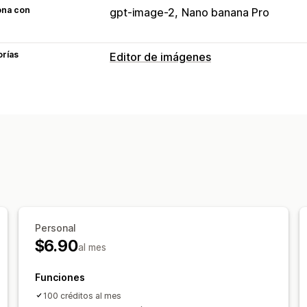
ona con
gpt-image-2
Nano banana Pro
orías
Editor de imágenes
Optimización de la imagen
Eliminación de fondo
Generación de 
Llenado generativo
Edición masiva
Descargar
Subida de archivos
Personal
$6.90
al mes
Funciones
100 créditos al mes