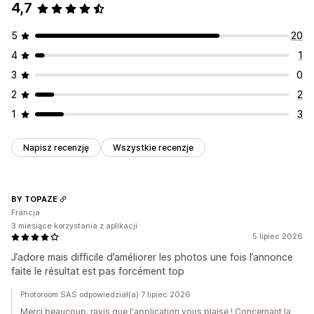
4,7
Usuwanie zbiorcze
Optymalizacja obrazów
Edycja zbiorcza
Uaktualnienia SEO
Asystent AI
Edycja zbiorcza
Alternatywny tekst
Nazwy plików
Konwersja formatu
5
20
Pobierz
Przesyłanie pliku
Kompresja
Przycinanie
4
1
Zmiana rozmiaru
3
0
2
2
1
3
Napisz recenzję
Wszystkie recenzje
BY TOPAZE
Francja
3 miesiące korzystania z aplikacji
5 lipiec 2026
J’adore mais difficile d’améliorer les photos une fois l’annonce
faite le résultat est pas forcément top
Photoroom SAS odpowiedział(a) 7 lipiec 2026
Merci beaucoup, ravis que l'application vous plaise ! Concernant la