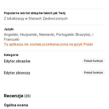
Popularne wśród sklepów takich jak Twój
Z lokalizacją w Stanach Zjednoczonych
Języki
Angielski, Hiszpański, Niemiecki, Portugalski (Brazylia), i
Francuski
Ta aplikacja nie została przetłumaczona na język Polski
Kategorie
Edytor obrazów
Pokaż funkcje
Optymalizacja obrazów
Edytor zbiorczy
Pokaż funkcje
Automatyczna optymalizacja
Usuwanie tła
Edytowalne zasoby
Kompresja obrazów
Pozycjonowanie stron
Produkty
Warianty
Obrazy
SKU i kody kreskowe
Tagi
Alternatywny tekst
Generowanie treści przy pomocy AI
Recenzje
(26)
Opisy
Metapola
Niestandardowe tła
Wypełnienie generatywne
Znaki wodne
Ogólna ocena
Działania