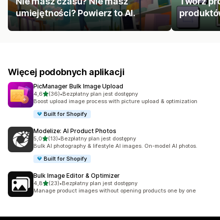
Nie masz czasu? Nie masz
Twórz pro
umiejętności? Powierz to AI.
produktów
Więcej podobnych aplikacji
PicManager Bulk Image Upload
na 5 gwiazdek
4,6
(36)
•
Bezpłatny plan jest dostępny
Łączna liczba recenzji: 36
Boost upload image process with picture upload & optimization
Built for Shopify
Modelize: AI Product Photos
na 5 gwiazdek
5,0
(13)
•
Bezpłatny plan jest dostępny
Łączna liczba recenzji: 13
Bulk AI photography & lifestyle AI images. On-model AI photos.
Built for Shopify
Bulk Image Editor & Optimizer
na 5 gwiazdek
4,8
(23)
•
Bezpłatny plan jest dostępny
Łączna liczba recenzji: 23
Manage product images without opening products one by one