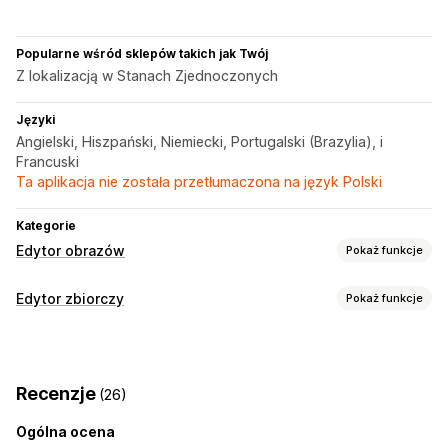
Popularne wśród sklepów takich jak Twój
Z lokalizacją w Stanach Zjednoczonych
Języki
Angielski, Hiszpański, Niemiecki, Portugalski (Brazylia), i
Francuski
Ta aplikacja nie została przetłumaczona na język Polski
Kategorie
Edytor obrazów
Pokaż funkcje
Optymalizacja obrazów
Edytor zbiorczy
Pokaż funkcje
Automatyczna optymalizacja
Usuwanie tła
Edytowalne zasoby
Kompresja obrazów
Pozycjonowanie stron
Produkty
Warianty
Obrazy
SKU i kody kreskowe
Tagi
Alternatywny tekst
Generowanie treści przy pomocy AI
Recenzje
(26)
Opisy
Metapola
Niestandardowe tła
Wypełnienie generatywne
Znaki wodne
Ogólna ocena
Działania