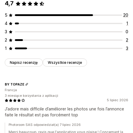
4,7
Usuwanie zbiorcze
Optymalizacja obrazów
Edycja zbiorcza
Uaktualnienia SEO
Asystent AI
Edycja zbiorcza
Alternatywny tekst
Nazwy plików
Konwersja formatu
5
20
Pobierz
Przesyłanie pliku
Kompresja
Przycinanie
4
1
Zmiana rozmiaru
3
0
2
2
1
3
Napisz recenzję
Wszystkie recenzje
BY TOPAZE
Francja
3 miesiące korzystania z aplikacji
5 lipiec 2026
J’adore mais difficile d’améliorer les photos une fois l’annonce
faite le résultat est pas forcément top
Photoroom SAS odpowiedział(a) 7 lipiec 2026
Merci beaucoup, ravis que l'application vous plaise ! Concernant la