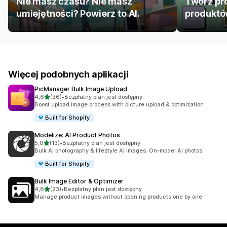
Nie masz czasu? Nie masz
Twórz pro
umiejętności? Powierz to AI.
produktów
Więcej podobnych aplikacji
PicManager Bulk Image Upload
na 5 gwiazdek
4,6
(36)
•
Bezpłatny plan jest dostępny
Łączna liczba recenzji: 36
Boost upload image process with picture upload & optimization
Built for Shopify
Modelize: AI Product Photos
na 5 gwiazdek
5,0
(13)
•
Bezpłatny plan jest dostępny
Łączna liczba recenzji: 13
Bulk AI photography & lifestyle AI images. On-model AI photos.
Built for Shopify
Bulk Image Editor & Optimizer
na 5 gwiazdek
4,8
(23)
•
Bezpłatny plan jest dostępny
Łączna liczba recenzji: 23
Manage product images without opening products one by one