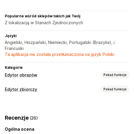
Popularne wśród sklepów takich jak Twój
Z lokalizacją w Stanach Zjednoczonych
Języki
Angielski, Hiszpański, Niemiecki, Portugalski (Brazylia), i
Francuski
Ta aplikacja nie została przetłumaczona na język Polski
Kategorie
Edytor obrazów
Pokaż funkcje
Optymalizacja obrazów
Edytor zbiorczy
Pokaż funkcje
Automatyczna optymalizacja
Usuwanie tła
Edytowalne zasoby
Kompresja obrazów
Pozycjonowanie stron
Produkty
Warianty
Obrazy
SKU i kody kreskowe
Tagi
Alternatywny tekst
Generowanie treści przy pomocy AI
Recenzje
(26)
Opisy
Metapola
Niestandardowe tła
Wypełnienie generatywne
Znaki wodne
Ogólna ocena
Działania