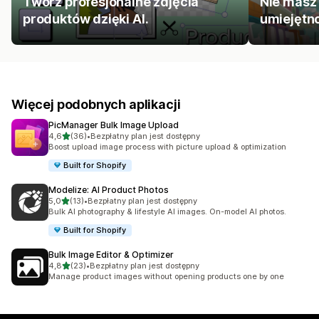
Twórz profesjonalne zdjęcia
Nie masz
produktów dzięki AI.
umiejętno
Więcej podobnych aplikacji
PicManager Bulk Image Upload
na 5 gwiazdek
4,6
(36)
•
Bezpłatny plan jest dostępny
Łączna liczba recenzji: 36
Boost upload image process with picture upload & optimization
Built for Shopify
Modelize: AI Product Photos
na 5 gwiazdek
5,0
(13)
•
Bezpłatny plan jest dostępny
Łączna liczba recenzji: 13
Bulk AI photography & lifestyle AI images. On-model AI photos.
Built for Shopify
Bulk Image Editor & Optimizer
na 5 gwiazdek
4,8
(23)
•
Bezpłatny plan jest dostępny
Łączna liczba recenzji: 23
Manage product images without opening products one by one