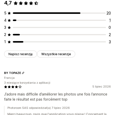
4,7
Usuwanie zbiorcze
Optymalizacja obrazów
Edycja zbiorcza
Uaktualnienia SEO
Asystent AI
Edycja zbiorcza
Alternatywny tekst
Nazwy plików
Konwersja formatu
5
20
Pobierz
Przesyłanie pliku
Kompresja
Przycinanie
4
1
Zmiana rozmiaru
3
0
2
2
1
3
Napisz recenzję
Wszystkie recenzje
BY TOPAZE
Francja
3 miesiące korzystania z aplikacji
5 lipiec 2026
J’adore mais difficile d’améliorer les photos une fois l’annonce
faite le résultat est pas forcément top
Photoroom SAS odpowiedział(a) 7 lipiec 2026
Merci beaucoup, ravis que l'application vous plaise ! Concernant la