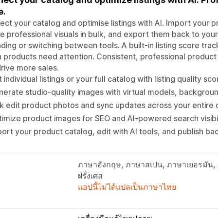
e.
ct your catalog and optimise listings with AI. Import your 
e professional visuals in bulk, and export them back to your
ding or switching between tools. A built-in listing score t
 products need attention. Consistent, professional produc
rive more sales.
t individual listings or your full catalog with listing quality sco
erate studio-quality images with virtual models, backgrou
k edit product photos and sync updates across your entire 
imize product images for SEO and AI-powered search visibil
ort your product catalog, edit with AI tools, and publish bac
ภาษาอังกฤษ, ภาษาสเปน, ภาษาเยอรมัน,
ฝรั่งเศส
แอปนี้ไม่ได้แปลเป็นภาษาไทย