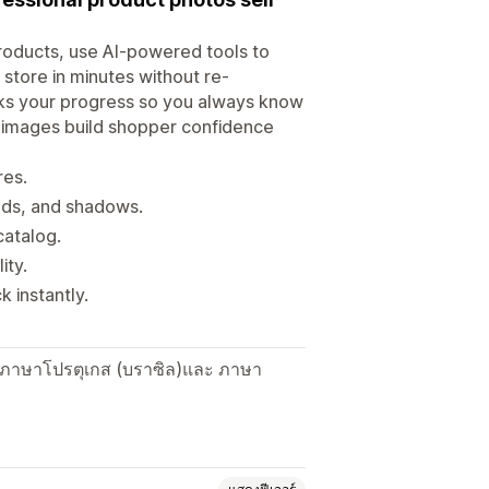
products, use AI-powered tools to
 store in minutes without re-
racks your progress so you always know
t images build shopper confidence
res.
nds, and shadows.
catalog.
ity.
k instantly.
 ภาษาโปรตุเกส (บราซิล)และ ภาษา