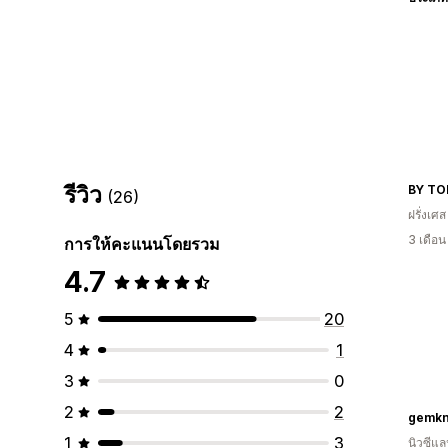
รีวิว
BY TO
(26)
ฝรั่งเศส
3 เดือ
การให้คะแนนโดยรวม
4.7
5
20
4
1
3
0
2
2
gemkn
1
3
นิวซีแล