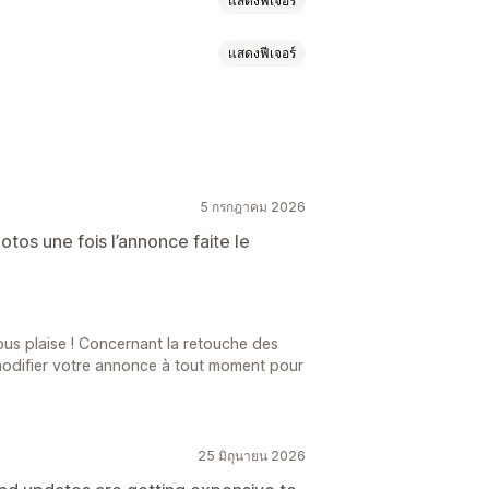
แสดงฟีเจอร์
แสดงฟีเจอร์
หลัง
การบีบอัดภาพ
SEO
นหลังที่กำหนดเอง
าร์โค้ด
แท็ก
คำอธิบาย
เมตาฟิลด์
5 กรกฎาคม 2026
รูปภาพ
การอัปเดต SEO
ปแบบ
ดาวน์โหลด
การอัปโหลดไฟล์
มาก
hotos une fois l’annonce faite le
ous plaise ! Concernant la retouche des
modifier votre annonce à tout moment pour
25 มิถุนายน 2026