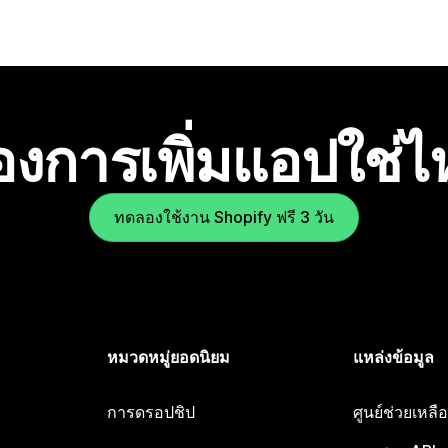
องการเพิ่มแอปใช่
ทดลองใช้งาน Shopify ฟรี 3 วัน
หมวดหมู่ยอดนิยม
แหล่งข้อมูล
การดรอปชิป
ศูนย์ช่วยเหล