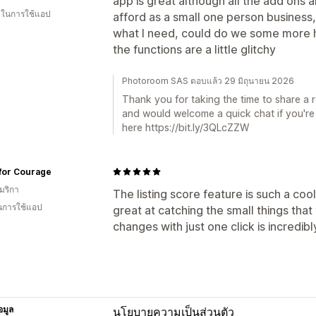
app is great although all the add ons 
น ในการใช้แอป
afford as a small one person business,
what I need, could do we some more 
the functions are a little glitchy
Photoroom SAS ตอบแล้ว 29 มิถุนายน 2026
Thank you for taking the time to share a 
and would welcome a quick chat if you're 
here https://bit.ly/3QLcZZW
for Courage
มริกา
The listing score feature is such a cool
ในการใช้แอป
great at catching the small things tha
changes with just one click is incredibl
อมูล
นโยบายความเป็นส่วนตัว