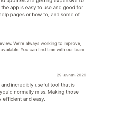
and updates are getting expensive to
 the app is easy to use and good for
help pages or how to, and some of
review. We're always working to improve,
available. You can find time with our team
29 เมษายน 2026
 and incredibly useful tool that is
t you'd normally miss. Making those
y efficient and easy.