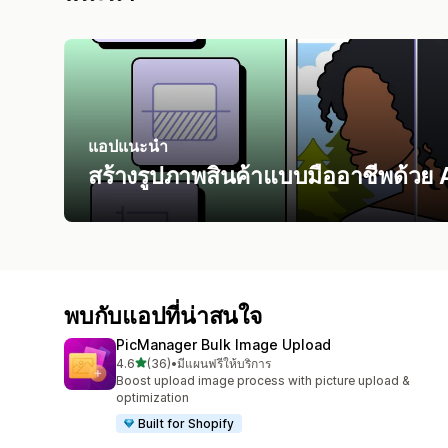
แอปแนะนำ
สร้างรูปภาพสินค้าแบบมืออาชีพด้วย 
พบกับแอปที่น่าสนใจ
PicManager Bulk Image Upload
เต็ม 5 ดาว
4.6
(36)
•
มีแผนฟรีให้บริการ
ทั้งหมด 36 รีวิว
Boost upload image process with picture upload &
optimization
Built for Shopify