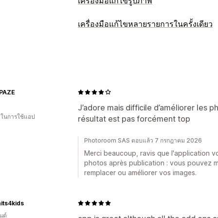
เครื่องมือแก้ไขรูปภาพ
การเพิ่มประสิทธิภาพรูปภาพ
เครื่องมือแก้ไขหลายรายการในครั้งเดียว
การเพิ่มประสิทธิภาพอัตโนมัติ
การลบพื้น
แหล่งข้อมูลที่แก้ไขได้
ข้อความแสดงแทน
การสร้างด้วย AI
พื้
สินค้า
ตัวเลือกสินค้า
รูปภาพ
SKU และบ
การเติมแบบ Generative
ลายน้ำ
การดำเนินการ
การแก้ไขจำนวนมาก
PAZE
การลบจำนวนมาก
การเพิ่มประสิทธิภาพ
ข้อความแสดงแทน
ชื่อไฟล์
การแปลงรู
ความช่วยเหลือด้าน AI
การแก้ไขจำนวน
J’adore mais difficile d’améliorer les p
การบีบอัด
การครอบตัด
การปรับขนาด
น ในการใช้แอป
résultat est pas forcément top
Photoroom SAS ตอบแล้ว 7 กรกฎาคม 2026
Merci beaucoup, ravis que l'application v
photos après publication : vous pouvez 
remplacer ou améliorer vos images.
its4kids
นด์