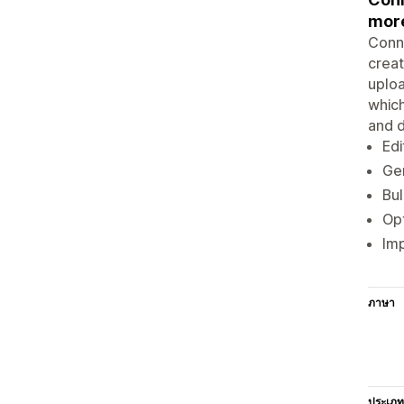
mor
Conne
creat
uploa
which
and d
Edi
Gen
Bul
Opt
Imp
ภาษา
ประเภท