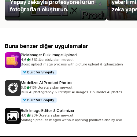
Yapay zekayla profesyonel ürün
yeterli mi
fotoğrafları oluşturun.
zeka yaps
Buna benzer diğer uygulamalar
PicManager Bulk Image Upload
5 yıldız üzerinden
4,6
(36)
•
Ücretsiz plan mevcut
toplam 36 değerlendirme
Boost upload image process with picture upload & optimization
Built for Shopify
Modelize: AI Product Photos
5 yıldız üzerinden
5,0
(13)
•
Ücretsiz plan mevcut
toplam 13 değerlendirme
Bulk AI photography & lifestyle AI images. On-model AI photos.
Built for Shopify
Bulk Image Editor & Optimizer
5 yıldız üzerinden
4,8
(23)
•
Ücretsiz plan mevcut
toplam 23 değerlendirme
Manage product images without opening products one by one