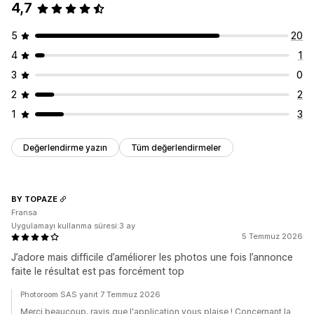
4,7
Toplu silme
Görsel optimizasyonu
SEO güncellemeleri
Alternatif metin
Dosya adları
Biçim dönüştürme
İndirme
Yapay zeka yardımı
Toplu düzenleme
Dosya yükleme
Sıkıştırma
Kırpma
Yeniden boyutlandırma
5
20
4
1
3
0
2
2
1
3
Değerlendirme yazın
Tüm değerlendirmeler
BY TOPAZE
Fransa
Uygulamayı kullanma süresi:3 ay
5 Temmuz 2026
J’adore mais difficile d’améliorer les photos une fois l’annonce
faite le résultat est pas forcément top
Photoroom SAS yanıt 7 Temmuz 2026
Merci beaucoup, ravis que l'application vous plaise ! Concernant la