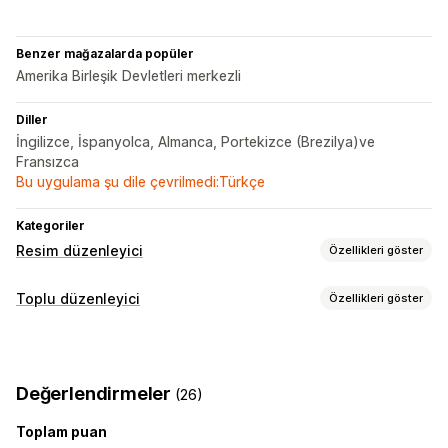
Benzer mağazalarda popüler
Amerika Birleşik Devletleri merkezli
Diller
İngilizce, İspanyolca, Almanca, Portekizce (Brezilya)ve
Fransızca
Bu uygulama şu dile çevrilmedi:Türkçe
Kategoriler
Resim düzenleyici
Özellikleri göster
Görsel optimizasyonu
Toplu düzenleyici
Özellikleri göster
Otomatik optimizasyon
Arka plan kaldırma
Düzenlenebilir kaynaklar
Görsel sıkıştırma
SEO
Alternatif metin
Ürünler
Varyasyonlar
Görseller
SKU ve barkodlar
Yapay zeka üretimi
Özel arka planlar
Değerlendirmeler
(26)
Etiketler
Açıklamalar
Meta alanlar
Yapay zekayla doldurma
Filigranlar
Toplam puan
Eylemler
Toplu düzenleme