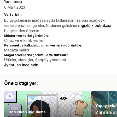
Yayınlanma
6 Mart 2023
Veri erişimi
Bu uygulamanın mağazanızda kullanılabilmesi için aşağıdaki
verilere erişmesi gerekir. Nedenini geliştiricinin
gizlilik politikası
belgesinden öğrenin.
Müşteri verilerini görüntüle:
Cihaz ve etkinlik verileri
Personel ve katkıda bulunan verilerini görüntüle:
Mağaza sahibi
Mağaza verilerini görüntüle ve düzenle:
Ürünler, siparişler, Shopify yöneticisi
Ayrıntıları inceleyin
Öne çıktığı yer:
Yapay zeka
Öne çıkan uygulama
Zamanınız