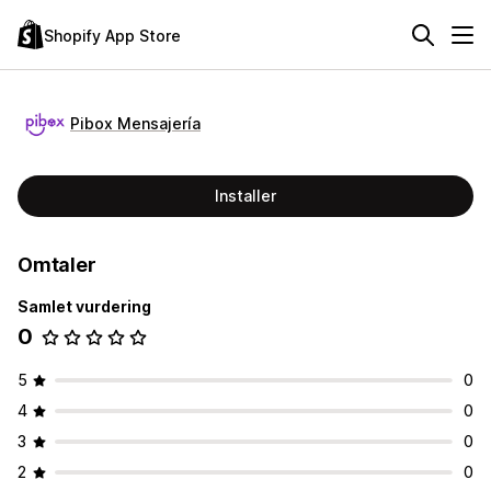
Shopify App Store
Pibox Mensajería
Installer
Omtaler
Samlet vurdering
0
5
0
4
0
3
0
2
0