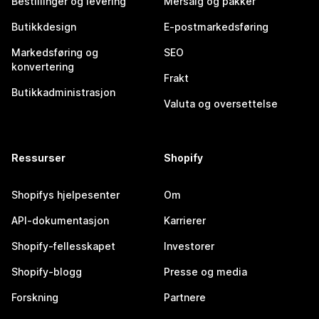
Bestillinger og levering
Mersalg og pakker
Butikkdesign
E-postmarkedsføring
Markedsføring og
SEO
konvertering
Frakt
Butikkadministrasjon
Valuta og oversettelse
Ressurser
Shopify
Shopifys hjelpesenter
Om
API-dokumentasjon
Karrierer
Shopify-fellesskapet
Investorer
Shopify-blogg
Presse og media
Forskning
Partnere