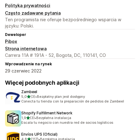
Polityka prywatności
Często zadawane pytania
Ten programista nie oferuje bezpośredniego wsparcia w
języku: Polski.
Deweloper
Pibox
Strona internetowa
Carrera 11A # 191A - 52, Bogota, DC, 110141, CO
Wprowadzenie na rynek
29 czerwiec 2022
Więcej podobnych aplikacji
Zambeel
na 5 gwiazdek
5,0
(3)
•
Bezpłatny plan jest dostępny
Łączna liczba recenzji: 3
Conecta tu tienda con la preparación de pedidos de Zambeel
Shopify Fulfillment Network
na 5 gwiazdek
1,9
(3)
•
Bezpłatna instalacja
Łączna liczba recenzji: 3
Escala tu negocio con nuestra red de socios logísticos
Envíos UPS (Oficial)
na 5 gwiazdek
4,8
(117)
•
Bezpłatna instalacja