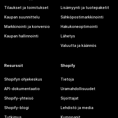
Tilaukset ja toimitukset
Lisämyynti ja tuotepaketit
Kaupan suunnittelu
Sähköpostimarkkinointi
Markkinointi ja konversio
Hakukoneoptimointi
Kaupan hallinnointi
Lähetys
Valuutta ja käännös
Resurssit
Shopify
Shopifyn ohjekeskus
Tietoja
API-dokumentaatio
Uramahdollisuudet
Shopify-yhteisö
Sijoittajat
Shopify-blogi
Lehdistö ja media
Tutkimus
Kumppanit