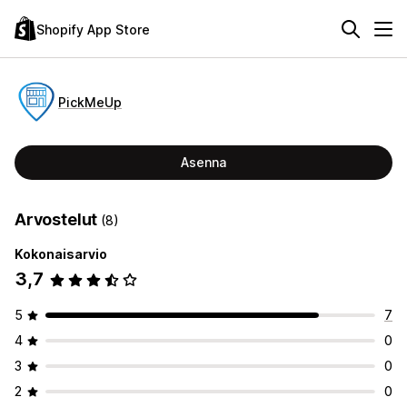
Shopify App Store
PickMeUp
Asenna
Arvostelut
(8)
Kokonaisarvio
3,7
5
7
4
0
3
0
2
0