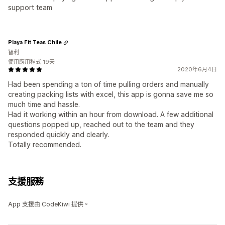
support team
Playa Fit Teas Chile
智利
使用應用程式 19天
2020年6月4日
Had been spending a ton of time pulling orders and manually
creating packing lists with excel, this app is gonna save me so
much time and hassle.
Had it working within an hour from download. A few additional
questions popped up, reached out to the team and they
responded quickly and clearly.
Totally recommended.
支援服務
App 支援由 CodeKiwi 提供。