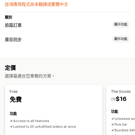
這項應用程式尚未翻譯成繁體中文
類別
追蹤訂單
顯示功能
通知
庫存同步
顯示功能
自訂通知
自動化
同步類型
訂單
定價
通知和報告
選擇最適合您業務的方案。
訂單最新資訊
Free
The Goods
$16
免費
/月
功能
功能
Unlimited or
Access to all features
Pick list
Limited to 25 unfulfilled orders at once
Bundled SK