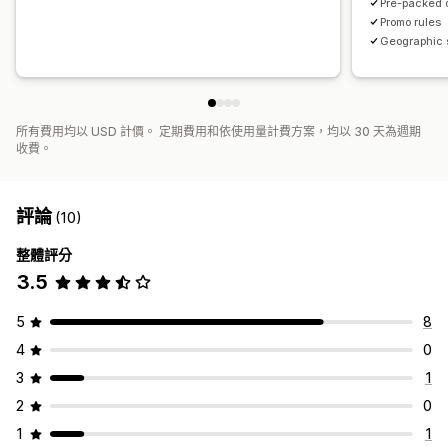
Pre-packed 
Promo rules
Geographic s
所有費用均以 USD 計價。 定期費用和依使用量計費方案，均以 30 天為週期
收費。
評論
(10)
整體評分
3.5
5
8
4
0
3
1
2
0
1
1