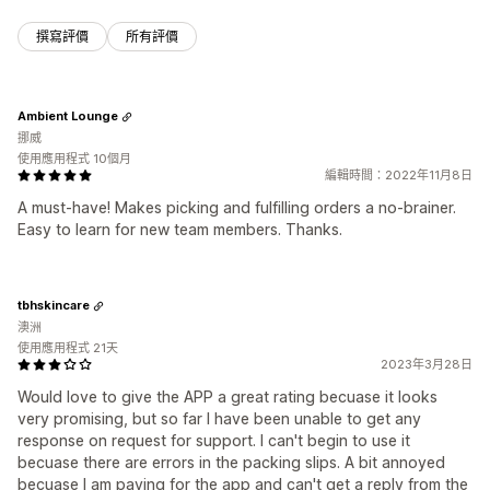
撰寫評價
所有評價
Ambient Lounge
挪威
使用應用程式 10個月
編輯時間：2022年11月8日
A must-have! Makes picking and fulfilling orders a no-brainer.
Easy to learn for new team members. Thanks.
tbhskincare
澳洲
使用應用程式 21天
2023年3月28日
Would love to give the APP a great rating becuase it looks
very promising, but so far I have been unable to get any
response on request for support. I can't begin to use it
becuase there are errors in the packing slips. A bit annoyed
becuase I am paying for the app and can't get a reply from the