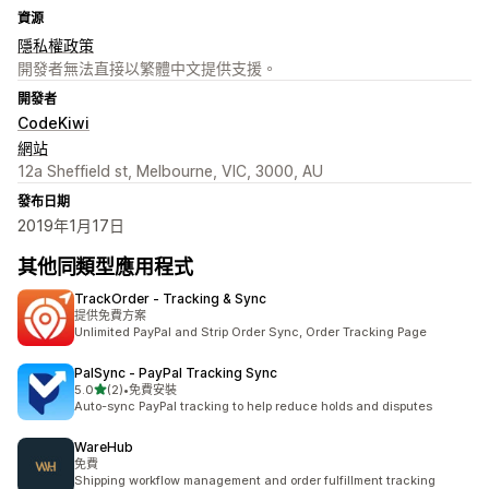
資源
隱私權政策
開發者無法直接以繁體中文提供支援。
開發者
CodeKiwi
網站
12a Sheffield st, Melbourne, VIC, 3000, AU
發布日期
2019年1月17日
其他同類型應用程式
TrackOrder ‑ Tracking & Sync
提供免費方案
Unlimited PayPal and Strip Order Sync, Order Tracking Page
PalSync ‑ PayPal Tracking Sync
滿分 5 顆星
5.0
(2)
•
免費安裝
共有 2 則評價
Auto-sync PayPal tracking to help reduce holds and disputes
WareHub
免費
Shipping workflow management and order fulfillment tracking