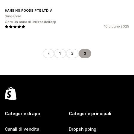
HANSING FOODS PTE LTD
Singapore
Oltre un anno di utilizzo dell’app
16 giugno 2025
1
2
3
Categorie di app
Categorie principali
Canali di vendita
Dropshipping