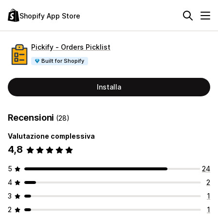
Shopify App Store
Pickify ‑ Orders Picklist
Built for Shopify
Installa
Recensioni
(28)
Valutazione complessiva
4,8
5
24
4
2
3
1
2
1