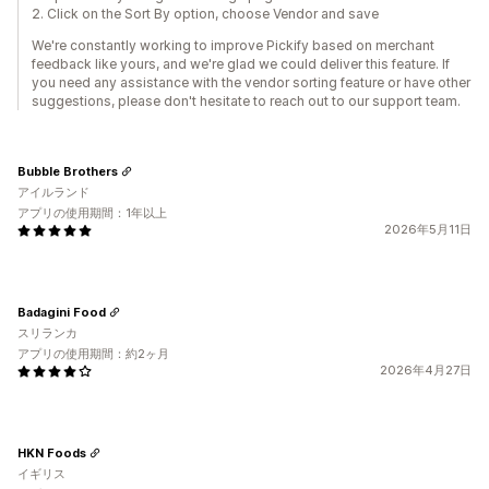
2. Click on the Sort By option, choose Vendor and save
We're constantly working to improve Pickify based on merchant
feedback like yours, and we're glad we could deliver this feature. If
you need any assistance with the vendor sorting feature or have other
suggestions, please don't hesitate to reach out to our support team.
Bubble Brothers
アイルランド
アプリの使用期間：1年以上
2026年5月11日
Badagini Food
スリランカ
アプリの使用期間：約2ヶ月
2026年4月27日
HKN Foods
イギリス