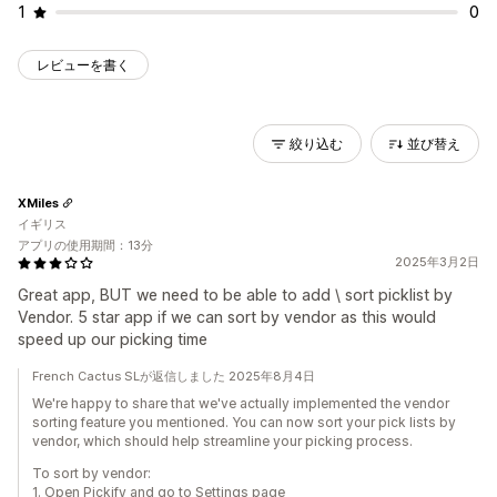
1
0
レビューを書く
絞り込む
並び替え
XMiles
イギリス
アプリの使用期間：13分
2025年3月2日
Great app, BUT we need to be able to add \ sort picklist by
Vendor. 5 star app if we can sort by vendor as this would
speed up our picking time
French Cactus SLが返信しました 2025年8月4日
We're happy to share that we've actually implemented the vendor
sorting feature you mentioned. You can now sort your pick lists by
vendor, which should help streamline your picking process.
To sort by vendor:
1. Open Pickify and go to Settings page