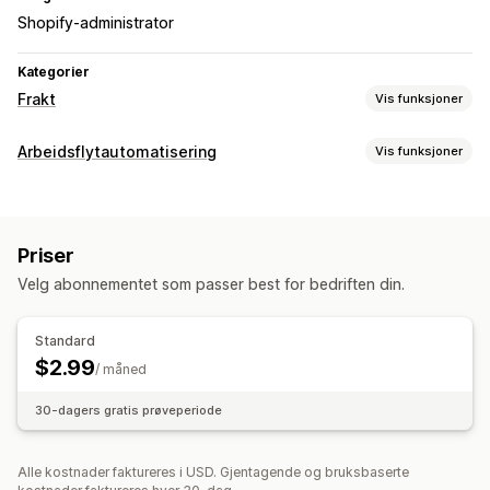
Shopify-administrator
Kategorier
Frakt
Vis funksjoner
Etiketter og emballasje
Arbeidsflytautomatisering
Vis funksjoner
Plukklister
Automasjonsoppgaver
Bestillingsbehandling
Priser
Tilpasning
Velg abonnementet som passer best for bedriften din.
Tilpassede arbeidsflyter
Standard
$2.99
/ måned
30-dagers gratis prøveperiode
Alle kostnader faktureres i USD. Gjentagende og bruksbaserte