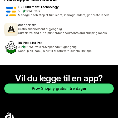
EIZ Fulfillment Technology
av 5 stjerner
5,0
(2)
•
Gratis
Totalt 2 omtaler
Manage each step of fulfilment, manage orders, generate labels
Autoprinter
Gratis abonnement tilgjengelig
Customize and auto-print order documents and shipping labels
BR Pick List Pro
av 5 stjerner
3,7
(27)
•
Gratis prøveperiode tilgjengelig
Totalt 27 omtaler
Scan, pick, pack, & fulfill orders with our picklist app
Vil du legge til en app?
Prøv Shopify gratis i tre dager