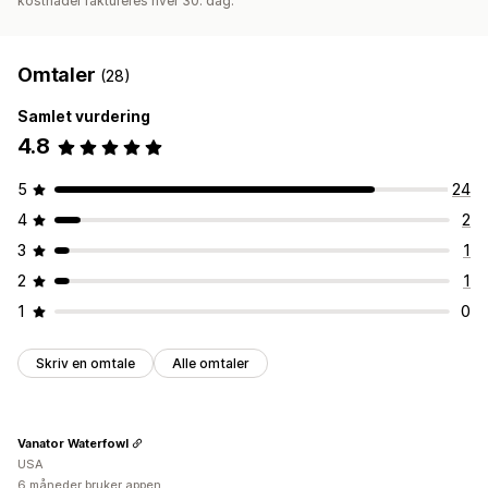
kostnader faktureres hver 30. dag.
Omtaler
(28)
Samlet vurdering
4.8
5
24
4
2
3
1
2
1
1
0
Skriv en omtale
Alle omtaler
Vanator Waterfowl
USA
6 måneder bruker appen