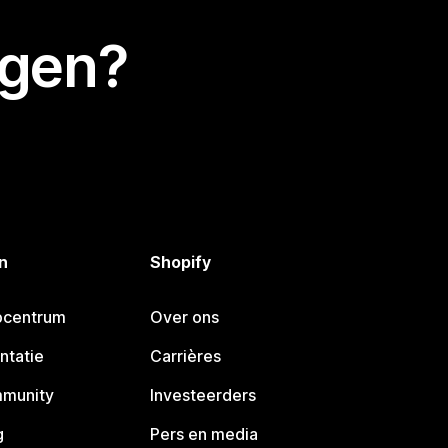
egen?
n
Shopify
pcentrum
Over ons
ntatie
Carrières
mmunity
Investeerders
g
Pers en media