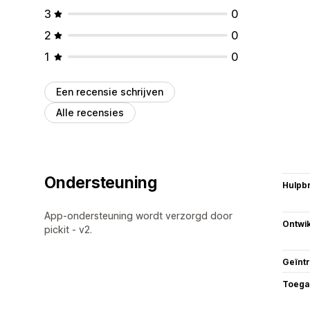
3
0
2
0
1
0
Een recensie schrijven
Alle recensies
Ondersteuning
Hulpb
App-ondersteuning wordt verzorgd door
Ontwik
pickit - v2.
Geïnt
Toega