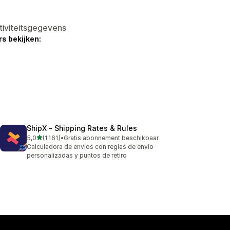
tiviteitsgegevens
s bekijken:
ShipX ‑ Shipping Rates & Rules
van 5 sterren
5,0
(1.161)
•
Gratis abonnement beschikbaar
1161 recensies in totaal
Calculadora de envíos con reglas de envío
personalizadas y puntos de retiro