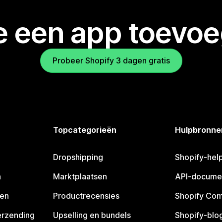
je een app toevo
Probeer Shopify 3 dagen gratis
Topcategorieën
Hulpbronne
Dropshipping
Shopify-hel
n
Marktplaatsen
API-docume
pen
Productrecensies
Shopify Co
erzending
Upselling en bundels
Shopify-blo