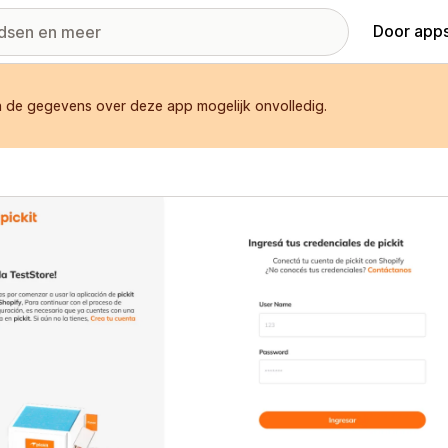
Door apps
n de gegevens over deze app mogelijk onvolledig.
ij met uitgelichte afbeeldingen