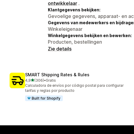
ontwikkelaar
.
Klantgegevens bekijken:
Gevoelige gegevens, apparaat- en ac
Gegevens van medewerkers en bijdrager
Winkeleigenaar
Winkelgegevens bekijken en bewerken:
Producten, bestellingen
Zie details
SMART Shipping Rates & Rules
van 5 sterren
4,9
(306)
•
Gratis
306 recensies in totaal
Calculadora de envíos por código postal para configurar
tarifas y reglas por producto
Built for Shopify