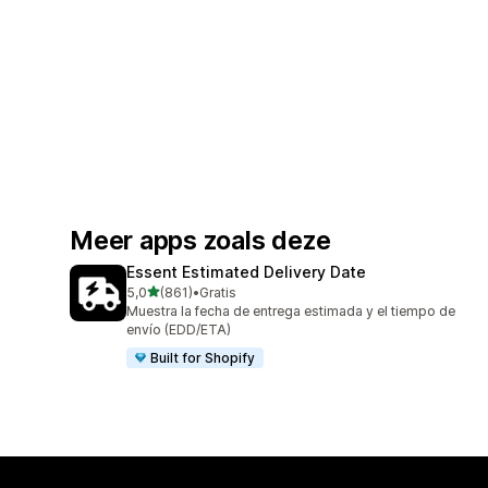
Meer apps zoals deze
Essent Estimated Delivery Date
van 5 sterren
5,0
(861)
•
Gratis
861 recensies in totaal
Muestra la fecha de entrega estimada y el tiempo de
envío (EDD/ETA)
Built for Shopify