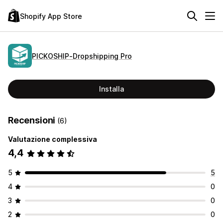
Shopify App Store
PICKOSHIP‑Dropshipping Pro
Installa
Recensioni
(6)
Valutazione complessiva
4,4
5
5
4
0
3
0
2
0