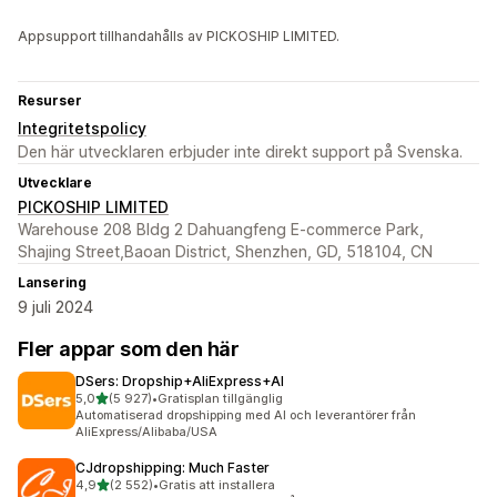
Appsupport tillhandahålls av PICKOSHIP LIMITED.
Resurser
Integritetspolicy
Den här utvecklaren erbjuder inte direkt support på Svenska.
Utvecklare
PICKOSHIP LIMITED
Warehouse 208 Bldg 2 Dahuangfeng E-commerce Park,
Shajing Street,Baoan District, Shenzhen, GD, 518104, CN
Lansering
9 juli 2024
Fler appar som den här
DSers: Dropship+AliExpress+AI
av 5 stjärnor
5,0
(5 927)
•
Gratisplan tillgänglig
5927 recensioner totalt
Automatiserad dropshipping med AI och leverantörer från
AliExpress/Alibaba/USA
CJdropshipping: Much Faster
av 5 stjärnor
4,9
(2 552)
•
Gratis att installera
2552 recensioner totalt