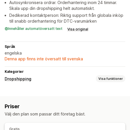
Autosynkronisera ordrar. Orderhantering inom 24 timmar.
Skala upp din dropshipping helt automatiskt.
Dedikerad kontaktperson: Riktig support från globala inköp
till snabb orderhantering för DTC-varumärken
Innehåller automatöversatt text
Visa original
Språk
engelska
Denna app finns inte översatt till svenska
Kategorier
Dropshipping
Visa funktioner
Vilka produkter du kan köpa in
Kläder och accessoarer
Väskor och bagage
Priser
Hem och trädgård
Hälsa och skönhet
Elektronik
Välj den plan som passar ditt företag bäst.
Leksaker och spel
Babyprodukter
Sportprodukter
Husdjursprodukter
Företags- och kontorsprodukter
Gratis
Maskinvara
Bilprodukter
Vuxenprodukter