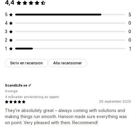
4,4
5
5
4
0
3
0
2
0
1
1
Skriv en recension
Alla recensioner
ScandiLife.se
Sverige
4 månader användning av appen
28 september 2025
They’re absolutely great – always coming with solutions and
making things run smooth. Hanson made sure everything was
on point. Very pleased with them. Recommend!