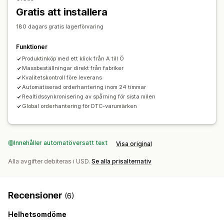
Gratis att installera
Inköpsställen
180 dagars gratis lagerförvaring
Kina
Nederländerna
Storbritannien
Tyskland
USA
Funktioner
Produktinköp med ett klick från A till Ö
Massbeställningar direkt från fabriker
Kvalitetskontroll före leverans
Automatiserad orderhantering inom 24 timmar
Realtidssynkronisering av spårning för sista milen
Global orderhantering för DTC-varumärken
Innehåller automatöversatt text
Visa original
Alla avgifter debiteras i USD.
Se alla prisalternativ
Recensioner
(6)
Helhetsomdöme