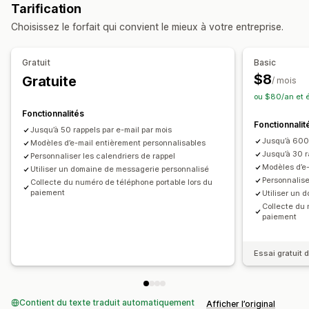
Tarification
Choisissez le forfait qui convient le mieux à votre entreprise.
Gratuit
Basic
$8
Gratuite
/ mois
ou $80/an et 
Fonctionnalités
Fonctionnalit
Jusqu’à 50 rappels par e-mail par mois
Jusqu’à 600 
Modèles d’e-mail entièrement personnalisables
Jusqu’à 30 
Personnaliser les calendriers de rappel
Modèles d’e
Utiliser un domaine de messagerie personnalisé
Personnalise
Collecte du numéro de téléphone portable lors du
paiement
Utiliser un
Collecte du 
paiement
Essai gratuit d
Contient du texte traduit automatiquement
Afficher l’original