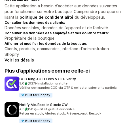
Cette application a besoin d’accéder aux données suivantes
pour fonctionner sur votre boutique. Comprendre pourquoi en
lisant la
politique de confidentialité
du développeur.
Consulter les données des clients:
Données sensibles, données de l’appareil et de l’activité
Consulter les données des employés et des collaborateurs:
Propriétaire de la boutique
Afficher et modifier les données de la boutique:
Clients, produits, commandes, interface d'administration
Shopify
Voir les détails
Plus d’applications comme celle-ci
COD King‑COD Fees & OTP Verify
étoile(s) sur 5
5,0
(927)
•
Installation gratuite
927 avis au total
Vérifier commandes COD via OTP & collecter paiements partiels.
Built for Shopify
Notify Me, Back in Stock: CW
étoile(s) sur 5
4,8
(587)
•
Forfait gratuit disponible
587 avis au total
Retour en stock, Alertes stock, Prévenez-moi, Restock
Built for Shopify