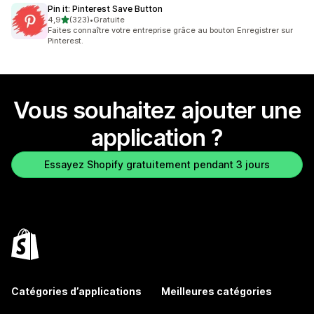
Pin it: Pinterest Save Button
étoile(s) sur 5
4,9
(323)
•
Gratuite
323 avis au total
Faites connaître votre entreprise grâce au bouton Enregistrer sur
Pinterest.
Vous souhaitez ajouter une
application ?
Essayez Shopify gratuitement pendant 3 jours
Catégories d’applications
Meilleures catégories