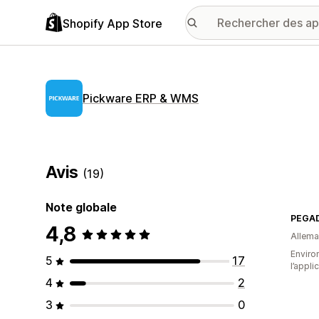
Shopify App Store
Pickware ERP & WMS
Avis
(19)
Note globale
PEGA
4,8
Allem
Environ
5
17
l’appli
4
2
3
0