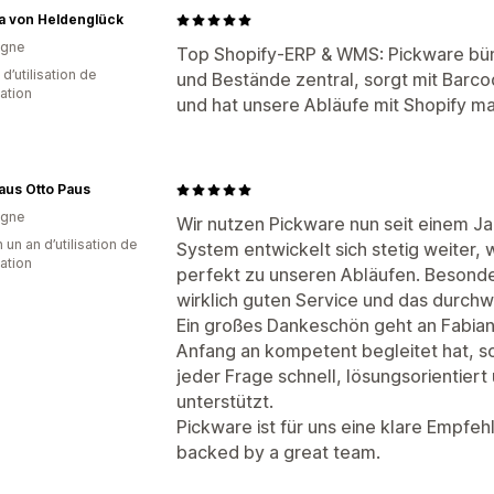
a von Heldenglück
agne
Top Shopify-ERP & WMS: Pickware bü
d’utilisation de
und Bestände zentral, sorgt mit Barco
cation
und hat unsere Abläufe mit Shopify ma
aus Otto Paus
agne
Wir nutzen Pickware nun seit einem Ja
 un an d’utilisation de
System entwickelt sich stetig weiter, 
cation
perfekt zu unseren Abläufen. Besond
wirklich guten Service und das durchw
Ein großes Dankeschön geht an Fabian
Anfang an kompetent begleitet hat, s
jeder Frage schnell, lösungsorientie
unterstützt.
Pickware ist für uns eine klare Empfe
backed by a great team.