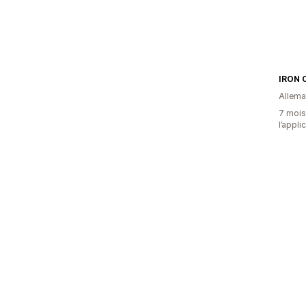
IRON 
Allem
7 mois 
l’appli