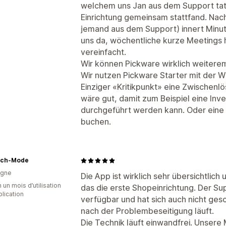
welchem uns Jan aus dem Support tatk
Einrichtung gemeinsam stattfand. Nac
jemand aus dem Support) innert Minut
uns da, wöchentliche kurze Meetings
vereinfacht.
Wir können Pickware wirklich weitere
Wir nutzen Pickware Starter mit der 
Einziger «Kritikpunkt» eine Zwischen
wäre gut, damit zum Beispiel eine In
durchgeführt werden kann. Oder eine 
buchen.
ruch-Mode
agne
Die App ist wirklich sehr übersichtlich
 un mois d’utilisation
das die erste Shopeinrichtung. Der Su
plication
verfügbar und hat sich auch nicht ge
nach der Problembeseitigung läuft.
Die Technik läuft einwandfrei. Unsere 