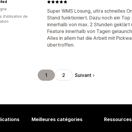
ited
agne
Super WMS Lösung, ultra schnelles On
s d’utilisation de
Stand funktioniert. Dazu noch ein Top
cation
innerhalb von max. 2 Stunden geklärt 
Feature innerhalb von Tagen gelaunch
Alles in allem hat die Arbeit mit Pic
übertroffen.
Suivant
1
2
lications
Meilleures catégories
Ressources