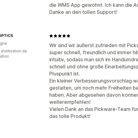
die WMS App gewöhnt. Ich kann die A
Danke an den tollen Support!
OPTICS
agne
Wir sind wir äußerst zufrieden mit Pick
d’utilisation de
super schnell, freundlich und immer hil
cation
intuitiv, sodass man sich im Handumdr
schnell und ohne große Einarbeitungsze
Pluspunkt ist.
Ein kleiner Verbesserungsvorschlag wä
gestalten, um noch mehr Freiheiten b
haben. Aber abgesehen davon können w
weiterempfehlen!
Vielen Dank an das Pickware-Team für
das tolle Produkt!