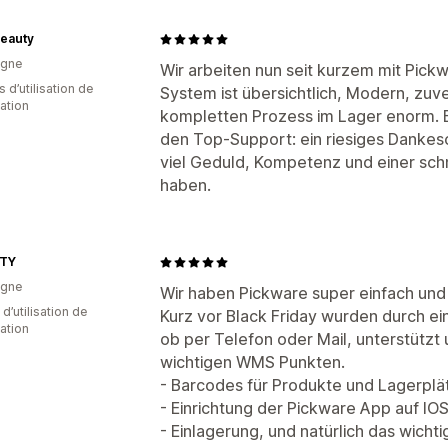
eauty
agne
Wir arbeiten nun seit kurzem mit Pickw
s d’utilisation de
System ist übersichtlich, Modern, zuve
cation
kompletten Prozess im Lager enorm.
den Top-Support: ein riesiges Dankesc
viel Geduld, Kompetenz und einer schn
haben.
ITY
agne
Wir haben Pickware super einfach und
d’utilisation de
Kurz vor Black Friday wurden durch ein
cation
ob per Telefon oder Mail, unterstützt u
wichtigen WMS Punkten.
- Barcodes für Produkte und Lagerplä
- Einrichtung der Pickware App auf IO
- Einlagerung, und natürlich das wicht