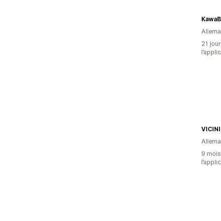
KawaB
Allem
21 jour
l’appli
VICIN
Allem
9 mois 
l’appli