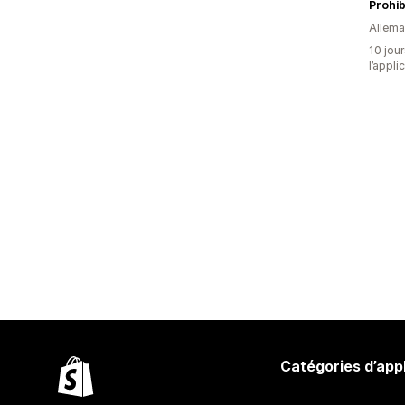
Prohib
Allem
10 jour
l’appli
Catégories d’app