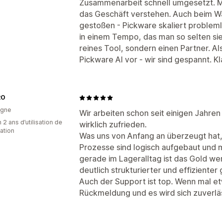
Zusammenarbeit schnell umgesetzt. Ma
das Geschäft verstehen. Auch beim Wa
gestoßen - Pickware skaliert proble
in einem Tempo, das man so selten si
reines Tool, sondern einen Partner. A
Pickware AI vor - wir sind gespannt. K
RO
agne
Wir arbeiten schon seit einigen Jahre
 2 ans d’utilisation de
wirklich zufrieden.
cation
Was uns von Anfang an überzeugt hat, 
Prozesse sind logisch aufgebaut und m
gerade im Lageralltag ist das Gold wer
deutlich strukturierter und effiziente
Auch der Support ist top. Wenn mal e
Rückmeldung und es wird sich zuverl