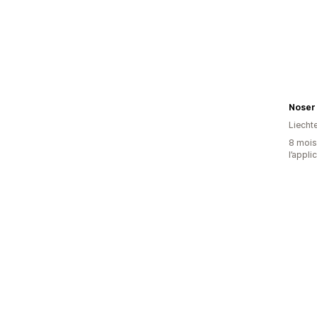
Noser
Liecht
8 mois 
l’appli