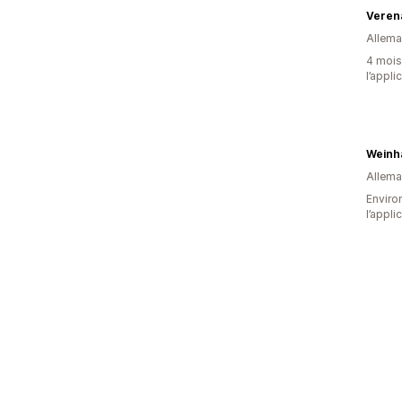
Veren
Allem
4 mois 
l’appli
Weinh
Allem
Environ
l’appli