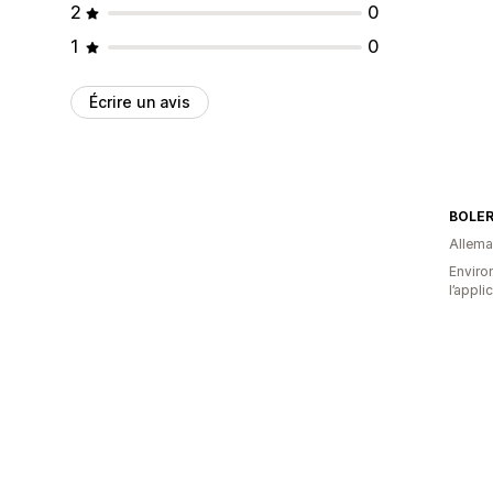
2
0
1
0
Écrire un avis
BOLE
Allem
Environ
l’appli