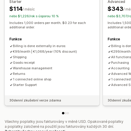
Starter
Advanced
Účetnictví a finance
E-mailová oznámení
Aktualizace objednávek
$114
$343
/ měsíc
/ mě
Peněžní tok
Nákupní objednávky
Řízení tržeb
Vykazování
nebo $1,226/rok s úsporou 10 %
nebo $3,707/ro
Includes 1,000 orders per month; $0.23 for each
Includes 1,500
additional order.
additional orde
Funkce
Funkce
Billing is done externally in euros:
Billing is do
€99/month | €1,068/year (10% discount)
€299/month 
Shipping
All functions
Goods receipt
Purchasing
Warehouse management
Accounting
Returns
Advanced W
1 connected online shop
1 connected
Starter Support
Advanced S
30denní zkušební verze zdarma
30denní zkuše
Všechny poplatky jsou fakturovány v měně USD. Opakované poplatky
a poplatky založené na použití jsou fakturovány každých 30 dní.