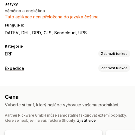
Jazyky
němčina a angličtina
Tato aplikace není přeložena do jazyka čeština
Funguje s:
DATEV
DHL
DPD
GLS
Sendcloud
UPS
Kategorie
ERP
Zobrazit funkce
Zpracování objednávek
Expedice
Zobrazit funkce
Vlastní postupy
Správa více platforem
Řízení doručování
Štítky a balení
Zpracování dávek
Úpravy objednávek
Aktualizace stavu
Vytváření štítků
Přizpůsobení štítků
Hromadný tisk
Synchronizace objednávek
Cena
Ověření adresy
Vlastní dokumenty
Štítky pro vrácení
Správa skladových zásob
Vyberte si tarif, který nejlépe vyhovuje vašemu podnikání.
Skenování čárových kódů
Vychystávací seznamy
Synchronizace v reálném čase
Více lokalit
Synchronizace objednávek
Partner Pickware GmbH může samostatně fakturovat externí poplatky,
Sledování dávek
Optimalizace
Výkazy
Přehled hodnoty
které se neobjeví na vaší faktuře Shopify.
Zjistit více
Řízení zásilek
Rezervace skladových zásob
Synchronizace objednávek
Sledování v reálném čase