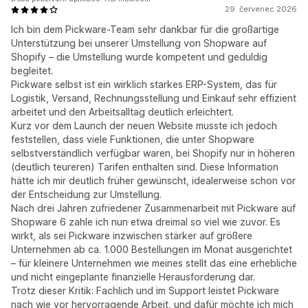
29. červenec 2026
Ich bin dem Pickware-Team sehr dankbar für die großartige
Unterstützung bei unserer Umstellung von Shopware auf
Shopify – die Umstellung wurde kompetent und geduldig
begleitet.
Pickware selbst ist ein wirklich starkes ERP-System, das für
Logistik, Versand, Rechnungsstellung und Einkauf sehr effizient
arbeitet und den Arbeitsalltag deutlich erleichtert.
Kurz vor dem Launch der neuen Website musste ich jedoch
feststellen, dass viele Funktionen, die unter Shopware
selbstverständlich verfügbar waren, bei Shopify nur in höheren
(deutlich teureren) Tarifen enthalten sind. Diese Information
hätte ich mir deutlich früher gewünscht, idealerweise schon vor
der Entscheidung zur Umstellung.
Nach drei Jahren zufriedener Zusammenarbeit mit Pickware auf
Shopware 6 zahle ich nun etwa dreimal so viel wie zuvor. Es
wirkt, als sei Pickware inzwischen stärker auf größere
Unternehmen ab ca. 1.000 Bestellungen im Monat ausgerichtet
– für kleinere Unternehmen wie meines stellt das eine erhebliche
und nicht eingeplante finanzielle Herausforderung dar.
Trotz dieser Kritik: Fachlich und im Support leistet Pickware
nach wie vor hervorragende Arbeit, und dafür möchte ich mich