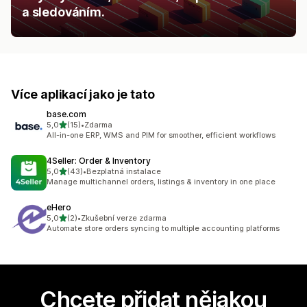
a sledováním.
Více aplikací jako je tato
base.com
z 5 hvězd
5,0
(15)
•
Zdarma
Celkový počet recenzí: 15
All-in-one ERP, WMS and PIM for smoother, efficient workflows
4Seller: Order & Inventory
z 5 hvězd
5,0
(43)
•
Bezplatná instalace
Celkový počet recenzí: 43
Manage multichannel orders, listings & inventory in one place
eHero
z 5 hvězd
5,0
(2)
•
Zkušební verze zdarma
Celkový počet recenzí: 2
Automate store orders syncing to multiple accounting platforms
Chcete přidat nějakou