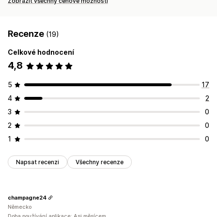
Zobrazit všechny cenové možnosti
Recenze
(19)
Celkové hodnocení
4,8
5
17
4
2
3
0
2
0
1
0
Napsat recenzi
Všechny recenze
champagne24
Německo
Doba používání aplikace: Asi měsícem