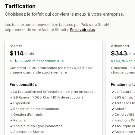
Modification de commande
Mises à jour des statuts
Tarification
Impression en bloc
Validation de l’adresse
Synchronisation des commandes
Choisissez le forfait qui convient le mieux à votre entreprise.
Documents personnalisés
Étiquettes de retour
Gestion des stocks
Lecture de codes-barres
Listes de sélection
Les frais externes peuvent être facturés par Pickware GmbH
Synchronisation en temps réel
Multi-sites
Suivi des lots
séparément de votre facture Shopify.
En savoir plus
Synchronisation des commandes
Optimisation
Rapports
Aperçu de la valeur
Gestion des expéditions
Réservation des stocks
Starter
Advanced
Synchronisation des commandes
Suivi en temps réel
$114
$343
/ mois
/ mo
Comptabilité et finance
Notifications par e-mail
Mises à jour des commandes
ou $1,226/an et économisez 10 %
ou $3,707/an 
Flux de trésorerie
Bons de commande
Comprend 1 000 commandes par mois ; 0,23 $ pour
Comprend 1 50
Gestion des revenus
Rapports
chaque commande supplémentaire.
chaque comma
Fonctionnalités
Fonctionnalit
La facturation est effectuée en externe en euros :
La facturati
99 €/mois | 1 068 €/an (10 % de réduction)
299 €/mois |
Expédition
Toutes les fo
Réception de marchandises
Achats
Gestion d’entrepôt
Comptabilité
Retours
Fonctions 
1 boutique en ligne connectée
1 boutique 
Assistance Starter
Assistance