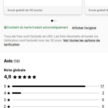
Essai gratuit de 30 jour(s)
Essai gratuit 
Contient du texte traduit automatiquement
Afficher l’original
Tous les frais sont facturés en USD. Les frais récurrents et basés sur
l’utilisation sont facturés tous les 30 jours.
Voir toutes les options de
tarification
Avis
(19)
Note globale
4,8
5
17
4
2
3
0
2
0