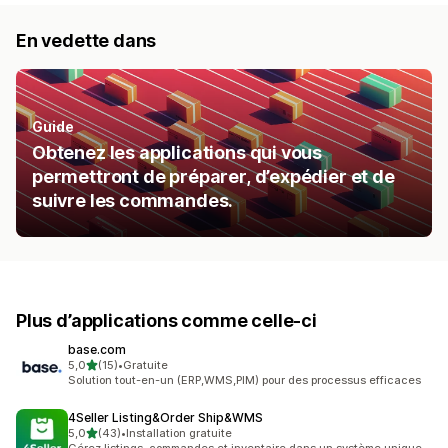
En vedette dans
Guide
Obtenez les applications qui vous
permettront de préparer, d’expédier et de
suivre les commandes.
Plus d’applications comme celle-ci
base.com
étoile(s) sur 5
5,0
(15)
•
Gratuite
15 avis au total
Solution tout-en-un (ERP,WMS,PIM) pour des processus efficaces
4Seller Listing&Order Ship&WMS
étoile(s) sur 5
5,0
(43)
•
Installation gratuite
43 avis au total