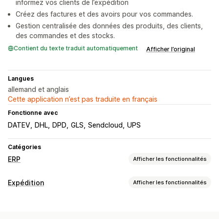
informez vos clients de l’expédition
Créez des factures et des avoirs pour vos commandes.
Gestion centralisée des données des produits, des clients,
des commandes et des stocks.
Contient du texte traduit automatiquement
Afficher l’original
Langues
allemand et anglais
Cette application n’est pas traduite en français
Fonctionne avec
DATEV
DHL
DPD
GLS
Sendcloud
UPS
Catégories
ERP
Afficher les fonctionnalités
Traitement des commandes
Expédition
Afficher les fonctionnalités
Flux de travail personnalisés
Gestion multi-plateformes
Étiquettes et emballages
Gestion des livraisons
Traitement des lots
Création d’étiquette
Personnalisation d’étiquette