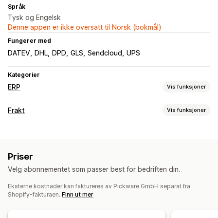
Språk
Tysk og Engelsk
Denne appen er ikke oversatt til Norsk (bokmål)
Fungerer med
DATEV
DHL
DPD
GLS
Sendcloud
UPS
Kategorier
ERP
Vis funksjoner
Bestillingsbehandling
Frakt
Vis funksjoner
Tilpassede arbeidsflyter
Multiplattform-administrasjon
Etiketter og emballasje
Leveringsadministrasjon
Massebehandling
Etikettopprettelse
Etikettilpasning
Massetrykk
Bestillingsredigering
Statusoppdateringer
Priser
Adressevalidering
Tilpassede dokumenter
Returetiketter
Bestillingssynkronisering
Velg abonnementet som passer best for bedriften din.
Strekkodeskanning
Plukklister
Bestillingssynkronisering
Håndtering av lagerbeholdning
Eksterne kostnader kan faktureres av Pickware GmbH separat fra
Administre frakt
Sanntidssynkronisering
Multisted
Massesporing
Shopify-fakturaen.
Finn ut mer
Bestillingssynkronisering
Sanntidssporing
E-postvarsler
Optimalisering
Rapporter
Verdioversikt
Bestillingsoppdateringer
Reservasjon av lagerbeholdning