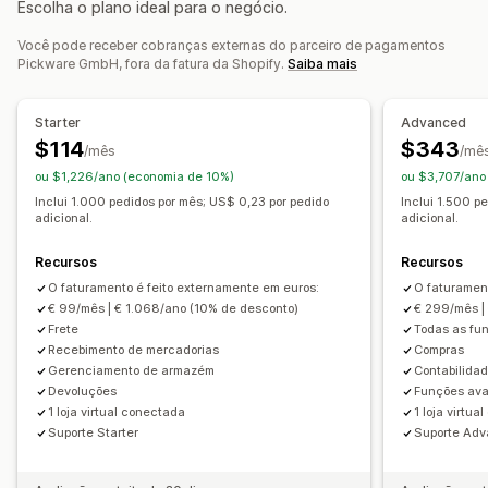
Escolha o plano ideal para o negócio.
Documentos alfandegários
Etiquetas de devolução
Gestão de estoque
Leitura de código de barras
Listas de seleção
Você pode receber cobranças externas do parceiro de pagamentos
Sincronização em tempo real
De vários locais
Pickware GmbH, fora da fatura da Shopify.
Saiba mais
Sincronização de pedidos
Acompanhamento de lote
Otimização
Relatórios
Gerenciamento de remessas
Visão geral do valor
Reserva de estoques
Starter
Advanced
Sincronização de pedidos
$114
$343
/mês
/mê
Contabilidade e finanças
Acompanhamento em tempo real
Notificações por e-mail
ou $1,226/ano (economia de 10%)
ou $3,707/ano
Fluxo de caixa
Pedidos de compra
Gestão de receitas
Atualizações de pedidos
Inclui 1.000 pedidos por mês; US$ 0,23 por pedido
Inclui 1.500 p
Relatórios
adicional.
adicional.
Recursos
Recursos
O faturamento é feito externamente em euros:
O faturamen
€ 99/mês | € 1.068/ano (10% de desconto)
€ 299/mês |
Frete
Todas as fu
Recebimento de mercadorias
Compras
Gerenciamento de armazém
Contabilida
Devoluções
Funções av
1 loja virtual conectada
1 loja virtu
Suporte Starter
Suporte Ad