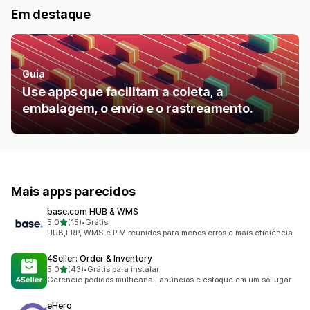
Em destaque
Guia
Use apps que facilitam a coleta, a
embalagem, o envio e o rastreamento.
Mais apps parecidos
base.com HUB & WMS
de 5 estrelas
5,0
(15)
•
Grátis
15 avaliações ao todo
HUB,ERP, WMS e PIM reunidos para menos erros e mais eficiência
4Seller: Order & Inventory
de 5 estrelas
5,0
(43)
•
Grátis para instalar
43 avaliações ao todo
Gerencie pedidos multicanal, anúncios e estoque em um só lugar
eHero