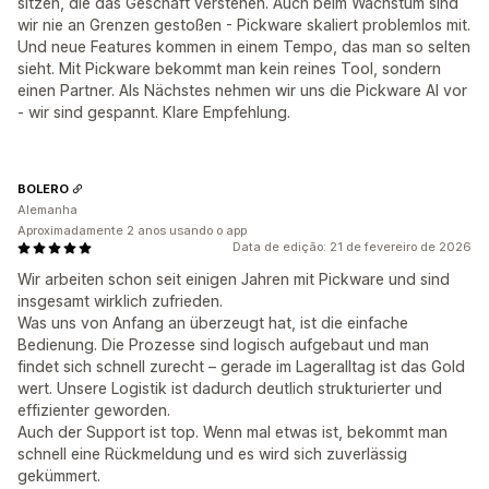
sitzen, die das Geschäft verstehen. Auch beim Wachstum sind
wir nie an Grenzen gestoßen - Pickware skaliert problemlos mit.
Und neue Features kommen in einem Tempo, das man so selten
sieht. Mit Pickware bekommt man kein reines Tool, sondern
einen Partner. Als Nächstes nehmen wir uns die Pickware AI vor
- wir sind gespannt. Klare Empfehlung.
BOLERO
Alemanha
Aproximadamente 2 anos usando o app
Data de edição: 21 de fevereiro de 2026
Wir arbeiten schon seit einigen Jahren mit Pickware und sind
insgesamt wirklich zufrieden.
Was uns von Anfang an überzeugt hat, ist die einfache
Bedienung. Die Prozesse sind logisch aufgebaut und man
findet sich schnell zurecht – gerade im Lageralltag ist das Gold
wert. Unsere Logistik ist dadurch deutlich strukturierter und
effizienter geworden.
Auch der Support ist top. Wenn mal etwas ist, bekommt man
schnell eine Rückmeldung und es wird sich zuverlässig
gekümmert.