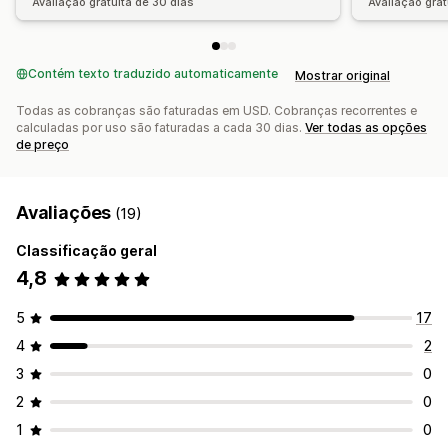
Avaliação gratuita de 30 dias
Avaliação grat
Contém texto traduzido automaticamente
Mostrar original
Todas as cobranças são faturadas em USD. Cobranças recorrentes e
calculadas por uso são faturadas a cada 30 dias.
Ver todas as opções
de preço
Avaliações
(19)
Classificação geral
4,8
5
17
4
2
3
0
2
0
1
0