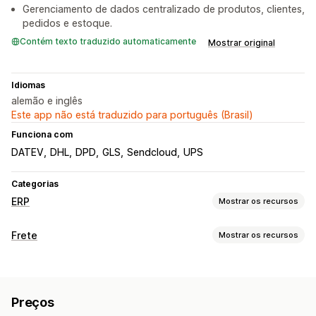
Gerenciamento de dados centralizado de produtos, clientes,
pedidos e estoque.
Contém texto traduzido automaticamente
Mostrar original
Idiomas
alemão e inglês
Este app não está traduzido para português (Brasil)
Funciona com
DATEV
DHL
DPD
GLS
Sendcloud
UPS
Categorias
ERP
Mostrar os recursos
Processamento de pedidos
Frete
Mostrar os recursos
Fluxos de trabalho personalizados
Etiquetas e embalagem
Gestão de várias plataformas
Gestão de entregas
Criação de etiqueta
Personalização de etiqueta
Processamento em lote
Edição de pedidos
Preços
Impressão em massa
Validação de endereço
Atualizações de status
Sincronização de pedidos