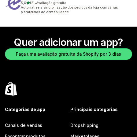
de 5 estrelas
5,0
(2)
•
Avaliação gratuita
2 avaliações ao todo
Automatize a sincronização dos pedidos da loja com várias
plataformas de contabilidade
Quer adicionar um app?
Faça uma avaliação gratuita da Shopify por 3 dias
Categorias de app
Principais categorias
Canais de vendas
Dropshipping
Encontrar produtos
Marketplaces