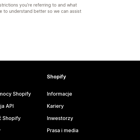
strictions you’re referring to and what
ve to understand better so we can assist
Shopify
mocy Shopify
Informacje
ja API
Kariery
 Shopify
Inwestorzy
y
Prasa i media