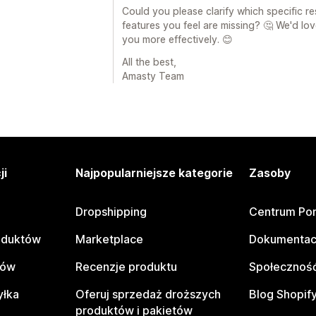
Could you please clarify which specific re
features you feel are missing? 🤔 We'd lo
you more effectively. 😊
All the best,
Amasty Team
ji
Najpopularniejsze kategorie
Zasoby
Dropshipping
Centrum Po
oduktów
Marketplace
Dokumentac
tów
Recenzje produktu
Społeczność
yłka
Oferuj sprzedaż droższych
Blog Shopif
produktów i pakietów