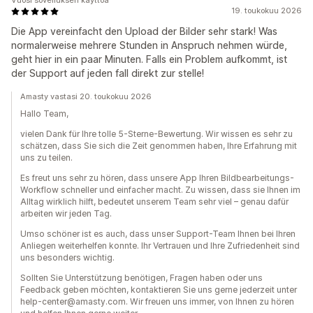
Vuosi sovelluksen käyttöä
19. toukokuu 2026
Die App vereinfacht den Upload der Bilder sehr stark! Was
normalerweise mehrere Stunden in Anspruch nehmen würde,
geht hier in ein paar Minuten. Falls ein Problem aufkommt, ist
der Support auf jeden fall direkt zur stelle!
Amasty vastasi 20. toukokuu 2026
Hallo Team,
vielen Dank für Ihre tolle 5-Sterne-Bewertung. Wir wissen es sehr zu
schätzen, dass Sie sich die Zeit genommen haben, Ihre Erfahrung mit
uns zu teilen.
Es freut uns sehr zu hören, dass unsere App Ihren Bildbearbeitungs-
Workflow schneller und einfacher macht. Zu wissen, dass sie Ihnen im
Alltag wirklich hilft, bedeutet unserem Team sehr viel – genau dafür
arbeiten wir jeden Tag.
Umso schöner ist es auch, dass unser Support-Team Ihnen bei Ihren
Anliegen weiterhelfen konnte. Ihr Vertrauen und Ihre Zufriedenheit sind
uns besonders wichtig.
Sollten Sie Unterstützung benötigen, Fragen haben oder uns
Feedback geben möchten, kontaktieren Sie uns gerne jederzeit unter
help-center@amasty.com. Wir freuen uns immer, von Ihnen zu hören