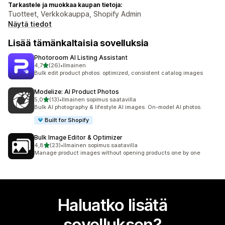
Tarkastele ja muokkaa kaupan tietoja:
Tuotteet, Verkkokauppa, Shopify Admin
Näytä tiedot
Lisää tämänkaltaisia sovelluksia
Photoroom AI Listing Assistant
/ 5 tähteä
4,7
(26)
•
Ilmainen
26 arvostelua yhteensä
Bulk edit product photos: optimized, consistent catalog images
Modelize: AI Product Photos
/ 5 tähteä
5,0
(13)
•
Ilmainen sopimus saatavilla
13 arvostelua yhteensä
Bulk AI photography & lifestyle AI images. On-model AI photos.
Built for Shopify
Bulk Image Editor & Optimizer
/ 5 tähteä
4,8
(23)
•
Ilmainen sopimus saatavilla
23 arvostelua yhteensä
Manage product images without opening products one by one
Haluatko lisätä
sovelluksen?