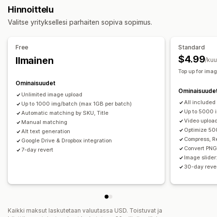
Kuvan optimointi
SEO-päivitykset
Tekoälyavustaja
Hinnoittelu
Kuvan pakkaus
Laadunvalvonta
Vaihtoehtoinen teksti
CSV-tiedostojen tuonti ja vienti
Varmuuskopiointi
Valitse yrityksellesi parhaiten sopiva sopimus.
Generatiivinen täyttö
Palautus aikaisempaan
Haku ja suodatin
Joukkomuokkaus
Joukkomuokkaus
Free
Standard
Vaihtoehtoinen teksti
Formaatin muuntaminen
$4.99
Ilmainen
/ku
Tiedostojen lataus (lähettäminen)
Pakkaus
Rajaaminen
Top up for ima
Koon muuttaminen
Ominaisuudet
Ominaisuude
Unlimited image upload
All included
Up to 1000 img/batch (max 1GB per batch)
Up to 5000 
Automatic matching by SKU, Title
Video uploa
Manual matching
Optimize 50
Alt text generation
Compress, R
Google Drive & Dropbox integration
Convert PNG
7-day revert
Image slider
30-day rever
Kaikki maksut laskutetaan valuutassa USD. Toistuvat ja