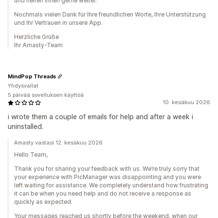
und helfen Ihnen gerne weiter.
Nochmals vielen Dank für Ihre freundlichen Worte, Ihre Unterstützung
und Ihr Vertrauen in unsere App.
Herzliche Grüße
Ihr Amasty-Team
MindPop Threads
Yhdysvallat
5 päivää sovelluksen käyttöä
10. kesäkuu 2026
i wrote them a couple of emails for help and after a week i
uninstalled.
Amasty vastasi 12. kesäkuu 2026
Hello Team,
Thank you for sharing your feedback with us. We’re truly sorry that
your experience with PicManager was disappointing and you were
left waiting for assistance. We completely understand how frustrating
it can be when you need help and do not receive a response as
quickly as expected.
Your messages reached us shortly before the weekend, when our