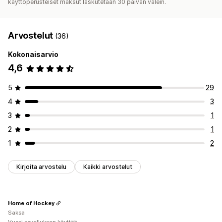
käyttöperusteiset maksut laskutetaan 30 päivän välein.
Arvostelut
(36)
Kokonaisarvio
4,6
5
29
4
3
3
1
2
1
1
2
Kirjoita arvostelu
Kaikki arvostelut
Home of Hockey
Saksa