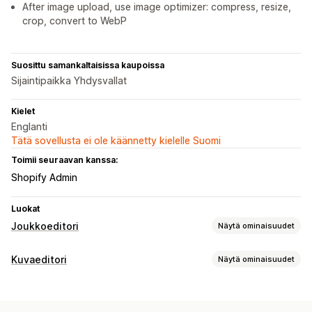
After image upload, use image optimizer: compress, resize,
crop, convert to WebP
Suosittu samankaltaisissa kaupoissa
Sijaintipaikka Yhdysvallat
Kielet
Englanti
Tätä sovellusta ei ole käännetty kielelle Suomi
Toimii seuraavan kanssa:
Shopify Admin
Luokat
Joukkoeditori
Näytä ominaisuudet
Muokattavat resurssit
Kuvaeditori
Näytä ominaisuudet
Tuotteet
Versiot
Kuvat
Kokoelmat
Kuvan optimointi
Toiminnot
Automaattinen optimointi
Taustan poistaminen