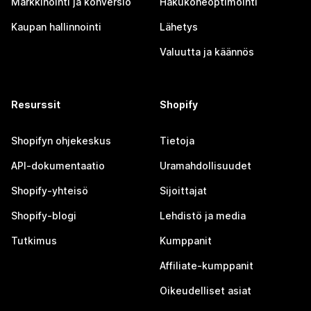
Markkinointi ja konversio
Hakukoneoptimointi
Kaupan hallinnointi
Lähetys
Valuutta ja käännös
Resurssit
Shopify
Shopifyn ohjekeskus
Tietoja
API-dokumentaatio
Uramahdollisuudet
Shopify-yhteisö
Sijoittajat
Shopify-blogi
Lehdistö ja media
Tutkimus
Kumppanit
Affiliate-kumppanit
Oikeudelliset asiat