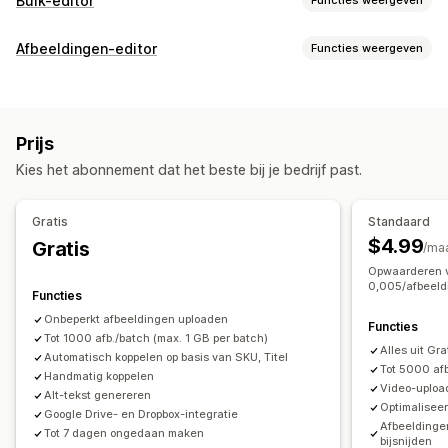
Bulk-editor
Bewerkbare bronnen
Afbeeldingen-editor
Functies weergeven
Producten
Varianten
Afbeeldingen
Collecties
Beeldoptimalisatie
Acties
Automatische optimalisatie
Verwijderen achtergrond
Beeldoptimalisatie
SEO-updates
AI-ondersteuning
Prijs
Beeldcompressie
Kwaliteitscontrole
Alt-tekst
Importeren en exporteren van CSV
Back-up
Rollback
Kies het abonnement dat het beste bij je bedrijf past.
Generatieve vulling
Zoeken en filteren
Bulkbewerkingen
Bulkbewerking
Gratis
Standaard
Alt-tekst
Conversie bestandstype
Bestanden uploaden
$4.99
Gratis
/ma
Compressie
Bijsnijden
Grootte aanpassen
Opwaarderen v
0,005/afbeeld
Functies
Onbeperkt afbeeldingen uploaden
Functies
Tot 1000 afb./batch (max. 1 GB per batch)
Alles uit Gr
Automatisch koppelen op basis van SKU, Titel
Tot 5000 afb
Handmatig koppelen
Video-uploa
Alt-tekst genereren
Optimalisee
Google Drive- en Dropbox-integratie
Afbeeldinge
Tot 7 dagen ongedaan maken
bijsnijden