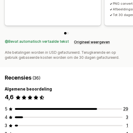
PNG convert
Afbeeldingssl
Tot 30 dage
Bevat automatisch vertaalde tekst
Origineel weergeven
Alle betalingen worden in USD gefactureerd. Terugkerende en op
gebruik gebaseerde kosten worden om de 30 dagen gefactureerd.
Recensies
(36)
Algemene beoordeling
4,6
5
29
4
3
3
1