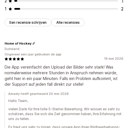
2
1
1
2
Een recensie schrijven
Alle recensies
Home of Hockey
Duitsland
Ongeveer een jaar gebruiken de app
19 mei 2026
Die App vereinfacht den Upload der Bilder sehr stark! Was
normalerweise mehrere Stunden in Anspruch nehmen würde,
geht hier in ein paar Minuten. Falls ein Problem aufkommt, ist
der Support auf jeden fall direkt zur stelle!
Amasty heeft geantwoord 20 mei 2026
Hallo Team,
vielen Dank für Ihre tolle 5-Sterne-Bewertung. Wir wissen es sehr zu
schätzen, dass Sie sich die Zeit genommen haben, Ihre Erfahrung mit
uns zu teilen.
Es freut uns sehr zu hören, dass unsere App Ihren Bildbearbeitungs-