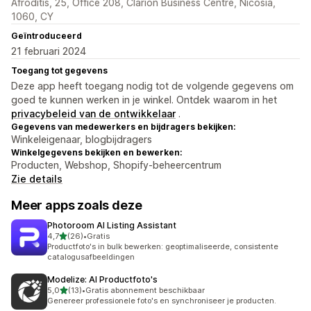
Afroditis, 25, Office 208, Clarion Business Centre, Nicosia,
1060, CY
Geïntroduceerd
21 februari 2024
Toegang tot gegevens
Deze app heeft toegang nodig tot de volgende gegevens om
goed te kunnen werken in je winkel. Ontdek waarom in het
privacybeleid van de ontwikkelaar
.
Gegevens van medewerkers en bijdragers bekijken:
Winkeleigenaar, blogbijdragers
Winkelgegevens bekijken en bewerken:
Producten, Webshop, Shopify-beheercentrum
Zie details
Meer apps zoals deze
Photoroom AI Listing Assistant
van 5 sterren
4,7
(26)
•
Gratis
26 recensies in totaal
Productfoto's in bulk bewerken: geoptimaliseerde, consistente
catalogusafbeeldingen
Modelize: AI Productfoto's
van 5 sterren
5,0
(13)
•
Gratis abonnement beschikbaar
13 recensies in totaal
Genereer professionele foto's en synchroniseer je producten.