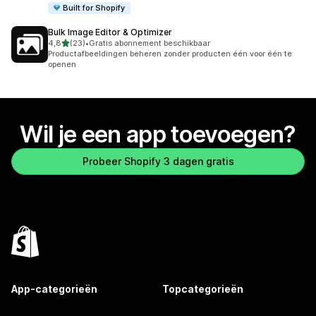
Built for Shopify
Bulk Image Editor & Optimizer
van 5 sterren
4,8
(23)
•
Gratis abonnement beschikbaar
23 recensies in totaal
Productafbeeldingen beheren zonder producten één voor één te
openen
Wil je een app toevoegen?
Probeer Shopify 3 dagen gratis
App-categorieën
Topcategorieën