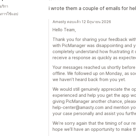
มริกา
i wrote them a couple of emails for hel
ในการใช้แอป
Amasty ตอบแล้ว 12 มิถุนายน 2026
Hello Team,
Thank you for sharing your feedback with 
with PicManager was disappointing and yo
completely understand how frustrating i
receive a response as quickly as expecte
Your messages reached us shortly befor
offline. We followed up on Monday, as soo
we haven’t heard back from you yet.
We would still genuinely appreciate the op
experienced and help you get the app wor
giving PicManager another chance, please 
help-center@amasty.com and mention your
your case personally and assist you furthe
We’re sorry again that the timing of our 
hope we’ll have an opportunity to make th