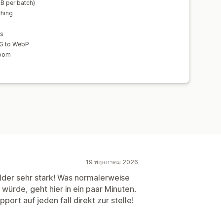
B per batch)
ching
es
PG to WebP
zoom
19 พฤษภาคม 2026
lder sehr stark! Was normalerweise
ürde, geht hier in ein paar Minuten.
port auf jeden fall direkt zur stelle!