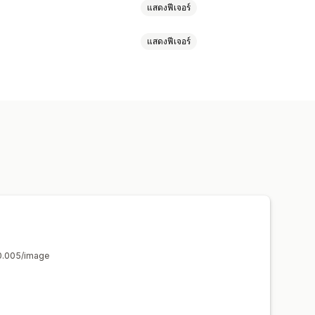
แสดงฟีเจอร์
แสดงฟีเจอร์
น
หลัง
การบีบอัดภาพ
 SEO
ความช่วยเหลือด้าน AI
การเติมแบบ Generative
อนกลับ
การค้นหาและตัวกรอง
รอัปโหลดไฟล์
การบีบอัด
การครอบตัด
$0.005/image