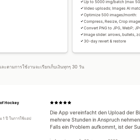
Up to 5000 img/batch (max 5G
Video uploads; Images AI mat
Optimize 500 images/month:
Compress, Resize, Crop imag
Convert PNG to JPG, WebP; J
Image slider: arrows, bullets, 
30-day revert & restore
จำและตามการใช้งานจะเรียกเก็บเงินทุกๆ 30 วัน
of Hockey
Die App vereinfacht den Upload der Bi
 1 ปี ในการใช้แอป
mehrere Stunden in Anspruch nehmen w
Falls ein Problem aufkommt, ist der Sup