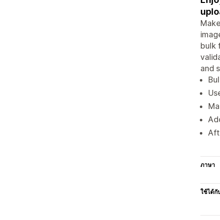
uplo
Make 
image
bulk 
valid
and 
Bul
Use
Man
Add
Aft
ภาษา
ใช้ได้กั