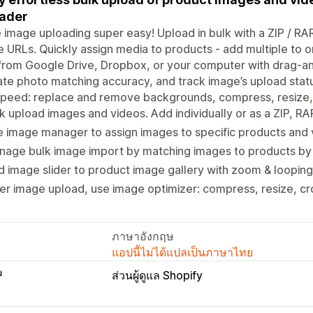
ader
image uploading super easy! Upload in bulk with a ZIP / RAR f
 URLs. Quickly assign media to products - add multiple to 
from Google Drive, Dropbox, or your computer with drag-a
ate photo matching accuracy, and track image’s upload stat
speed: replace and remove backgrounds, compress, resize,
k upload images and videos. Add individually or as a ZIP, RA
 image manager to assign images to specific products and 
age bulk image import by matching images to products by 
 image slider to product image gallery with zoom & loopi
er image upload, use image optimizer: compress, resize, c
ภาษาอังกฤษ
แอปนี้ไม่ได้แปลเป็นภาษาไทย
บ
ส่วนผู้ดูแล Shopify