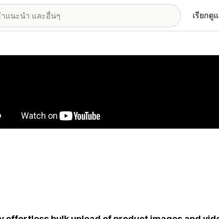
เรียกดู
อรีรูปภาพที่แสดง
y effortless bulk upload of product images and vid