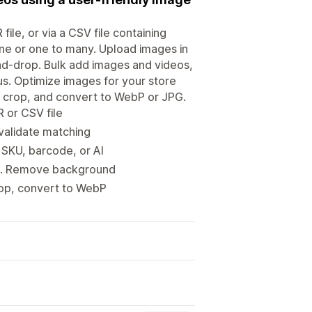
ile, or via a CSV file containing
one or one to many. Upload images in
nd-drop. Bulk add images and videos,
us. Optimize images for your store
 crop, and convert to WebP or JPG.
R or CSV file
validate matching
SKU, barcode, or AI
ng. Remove background
rop, convert to WebP