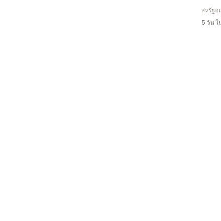
สหรัฐอเ
5 วัน 