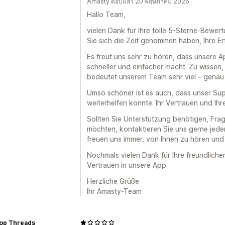
Amasty ตอบแล้ว 20 พฤษภาคม 2026
Hallo Team,
vielen Dank für Ihre tolle 5-Sterne-Bewer
Sie sich die Zeit genommen haben, Ihre Erf
Es freut uns sehr zu hören, dass unsere 
schneller und einfacher macht. Zu wissen, da
bedeutet unserem Team sehr viel – genau 
Umso schöner ist es auch, dass unser Sup
weiterhelfen konnte. Ihr Vertrauen und Ihr
Sollten Sie Unterstützung benötigen, Fr
möchten, kontaktieren Sie uns gerne jede
freuen uns immer, von Ihnen zu hören und 
Nochmals vielen Dank für Ihre freundliche
Vertrauen in unsere App.
Herzliche Grüße
Ihr Amasty-Team
op Threads