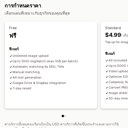
การเพิ่มประสิทธิภาพรูปภาพ
การอัปเดต SEO
การกำหนดราคา
การควบคุมคุณภาพ
ข้อความแสดงแทน
การเติมแบบ Generative
ความช่วยเหลือด้าน AI
นำเข้าและส่งออก CSV
ข้อมูลสำรอง
เลือกแผนที่เหมาะกับธุรกิจของคุณที่สุด
การแก้ไขจำนวนมาก
ย้อนกลับ
การค้นหาและตัวกรอง
การแก้ไขจำนวนมาก
ข้อความแสดงแทน
การแปลงรูปแบบ
การอัปโหลดไฟล์
การบีบอัด
Free
Standard
การครอบตัด
การปรับขนาด
$4.99
ฟรี
/ เดื
Top up for ima
ฟีเจอร์
ฟีเจอร์
Unlimited image upload
All included
Up to 1000 img/batch (max 1GB per batch)
Up to 5000 
Automatic matching by SKU, Title
Video uploa
Manual matching
Optimize 50
Alt text generation
Compress, R
Google Drive & Dropbox integration
Convert PNG
7-day revert
Image slider
30-day rever
ค่าบริการทั้งหมดจะเรียกเก็บเป็น USD ค่าบริการที่เกิดขึ้นประจำและตามการใช้