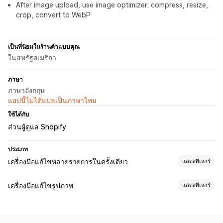
After image upload, use image optimizer: compress, resize,
crop, convert to WebP
เป็นที่นิยมในร้านค้าแบบคุณ
ในสหรัฐอเมริกา
ภาษา
ภาษาอังกฤษ
แอปนี้ไม่ได้แปลเป็นภาษาไทย
ใช้ได้กับ
ส่วนผู้ดูแล Shopify
ประเภท
เครื่องมือแก้ไขหลายรายการในครั้งเดียว
แสดงฟีเจอร์
แหล่งข้อมูลที่แก้ไขได้
เครื่องมือแก้ไขรูปภาพ
แสดงฟีเจอร์
สินค้า
ตัวเลือกสินค้า
รูปภาพ
คอลเลกชัน
การเพิ่มประสิทธิภาพรูปภาพ
การดำเนินการ
การเพิ่มประสิทธิภาพอัตโนมัติ
การลบพื้นหลัง
การบีบอัดภาพ