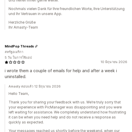
und helfen Ihnen gerne weiter.
Nochmals vielen Dank für Ihre freundlichen Worte, Ihre Unterstützung
und Ihr Vertrauen in unsere App.
Herzliche Grüße
Ihr Amasty-Team
MindPop Threads
สหรัฐอเมริกา
5 วัน ในการใช้แอป
10 มิถุนายน 2026
i wrote them a couple of emails for help and after a week i
uninstalled.
Amasty ตอบแล้ว 12 มิถุนายน 2026
Hello Team,
Thank you for sharing your feedback with us. We’re truly sorry that
your experience with PicManager was disappointing and you were
left waiting for assistance. We completely understand how frustrating
it can be when you need help and do not receive a response as
quickly as expected.
Your messages reached us shortly before the weekend, when our