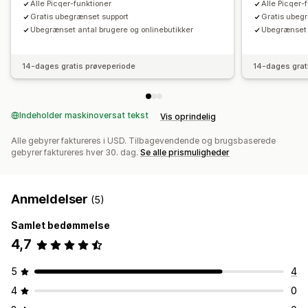
Notifikationer og analyser
Alle Picqer-funktioner
Alle Picqer-
Gratis ubegrænset support
Gratis ubeg
Underretninger genopfyldning
Påmindelser om opfyldning
Ubegrænset antal brugere og onlinebutikker
Ubegrænset 
Underretninger om lav lagerbeholdning
Underretninger om, at varen ikke er på lager
Indblik
14-dages gratis prøveperiode
14-dages grat
Mailnotifikationer
Analyser
Indeholder maskinoversat tekst
Vis oprindelig
Alle gebyrer faktureres i USD. Tilbagevendende og brugsbaserede
gebyrer faktureres hver 30. dag.
Se alle prismuligheder
Anmeldelser
(5)
Samlet bedømmelse
4,7
5
4
4
0