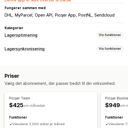
Fungerer sammen med
DHL
MyParcel
Open API
Picqer App
PostNL
Sendcloud
Kategorier
Lageroptimering
Vis funktioner
Lagerstyring
Lagersynkronisering
Vis funktioner
Lagersporing
Lagersynkronisering
Synkroniseringstype
Automatisk genopfyldning
Stregkoder
Prognose
Ordrer
Varianter
SKU’er
Stregkoder
Flere kanaler
Flere lokationer
Opdateringer i realtid
SKU’er
Priser
Flere butikker
Manuel
Masse
Realtid
Tilpasset
Lageropfyldning
Lageroverføring
Import og eksport
Vælg det abonnement, der passer bedst til din virksomhed.
Scannere
Planlægning af lagerbeholdning
Notifikationer og rapporter
Automatisering af workflows
Flere kanaler
Historiske rapporter
Lagerunderretninger
Picqer Team
Picqer Busin
Underretninger om lav lagerbeholdning
Ordrestyring
$425
$949
om måneden
om 
Dataimport og -eksport
Effektivitetsparametre
Restordrer
Returneringer
Levering
Massebehandling
Status i realtid
Detaljerede logs
Funktioner
Funktioner
Automatisk behandling
Købsordrer
Inkluderer 3.000 ordrer pr. måned
Inkluderer 7