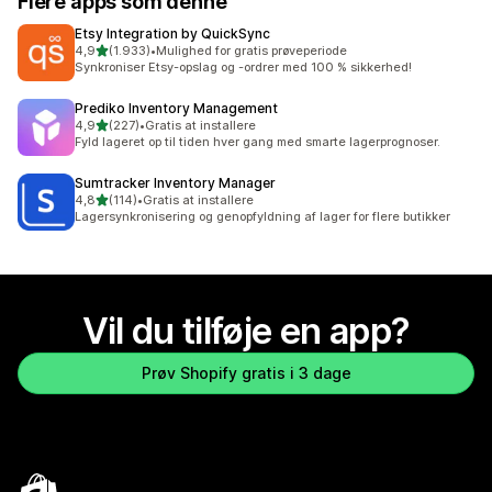
Flere apps som denne
Etsy Integration by QuickSync
ud af 5 stjerner
4,9
(1.933)
•
Mulighed for gratis prøveperiode
1933 anmeldelser i alt
Synkroniser Etsy-opslag og -ordrer med 100 % sikkerhed!
Prediko Inventory Management
ud af 5 stjerner
4,9
(227)
•
Gratis at installere
227 anmeldelser i alt
Fyld lageret op til tiden hver gang med smarte lagerprognoser.
Sumtracker Inventory Manager
ud af 5 stjerner
4,8
(114)
•
Gratis at installere
114 anmeldelser i alt
Lagersynkronisering og genopfyldning af lager for flere butikker
Vil du tilføje en app?
Prøv Shopify gratis i 3 dage