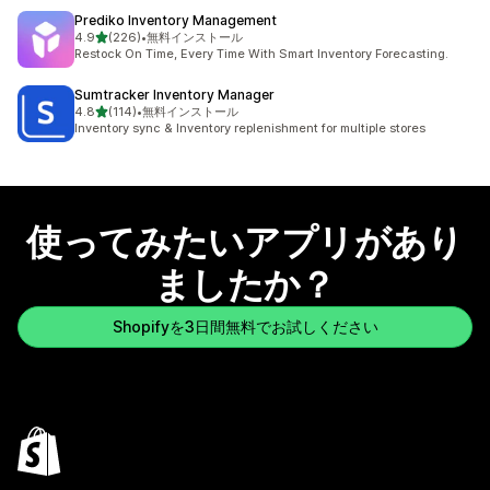
Prediko Inventory Management
5つ星中
4.9
(226)
•
無料インストール
合計レビュー数：226件
Restock On Time, Every Time With Smart Inventory Forecasting.
Sumtracker Inventory Manager
5つ星中
4.8
(114)
•
無料インストール
合計レビュー数：114件
Inventory sync & Inventory replenishment for multiple stores
使ってみたいアプリがあり
ましたか？
Shopifyを3日間無料でお試しください