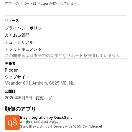
アプリのサポートは Picqer が提供しています。
リソース
プライバシーポリシー
よくある質問
チュートリアル
アプリドキュメント
この開発者は日本語での直接的なサポートを提供していません。
開発者
Picqer
ウェブサイト
Meander 601, Arnhem, 6825 ME, NL
公開日
2020年5月8日 ·
変更ログ
類似のアプリ
Etsy Integration by QuickSync
5つ星中
4.9
(1,933)
•
無料体験あり
合計レビュー数：1933件
Sync Etsy Listings & Orders with 100% Confidence!