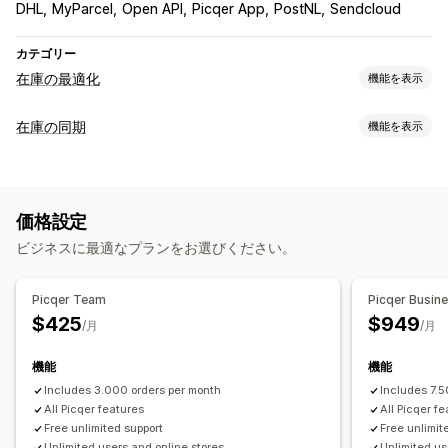
DHL
MyParcel
Open API
Picqer App
PostNL
Sendcloud
カテゴリー
在庫の最適化
機能を表示
在庫管理
在庫の同期
機能を表示
在庫追跡
在庫の同期
自動補充
バーコード
予測
同期タイプ
複数ロケーション
リアルタイム更新
SKU
在庫補充
在庫転送
注文
バリエーション
SKU
バーコード
マルチチャネル
インポートとエクスポート
スキャナー
在庫計画
価格設定
複数ストア
手動
一括
リアルタイム
カスタム
ワークフローの自動化
マルチチャネル
ビジネスに最適なプランをお選びください。
通知とレポート
注文管理
履歴レポート
在庫アラート
在庫僅少アラート
バックオーダー
返品
配送
一括処理
自動処理
注文書
Picqer Team
Picqer Busin
データのインポートとエクスポート
パフォーマンス指標
$425
$949
/月
/月
通知と分析
リアルタイムステータス
詳細ログ
補充通知
補充リマインダー
在庫僅少アラート
在庫切れ通知
機能
機能
インサイト
メール通知
分析
Includes 3.000 orders per month
Includes 7.5
All Picqer features
All Picqer f
Free unlimited support
Free unlimit
Unlimited users and online stores
Unlimited us