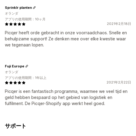
Sprinklr planten
オランダ
アプリの使用期間：10ヶ月
2021年2月18日
Picqer heeft orde gebracht in onze voorraadchaos. Snelle en
behulpzame support! Ze denken mee over elke kwestie waar
we tegenaan lopen.
Fuji Europe
オランダ
アプリの使用期間：1年以上
2021年2月22日
Picqer is een fantastisch programma, waarmee we veel tijd en
geld hebben bespaard op het gebied van logistiek en
fulfilment. De Picqer-Shopify app werkt heel goed.
サポート