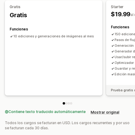
Asistencia de IA
Edición masiva
Gratis
Starter
$19.99
Gratis
al
Funciones
Funciones
150 edicion
10 ediciones y generaciones de imágenes al mes
Pasos de fluj
Generación
Generador d
Usar/subir r
Optimizador
Guardar y reu
Edición mas
Prueba gratis 
Contiene texto traducido automáticamente
Mostrar original
Todos los cargos se facturan en USD. Los cargos recurrentes y por uso
se facturan cada 30 días.