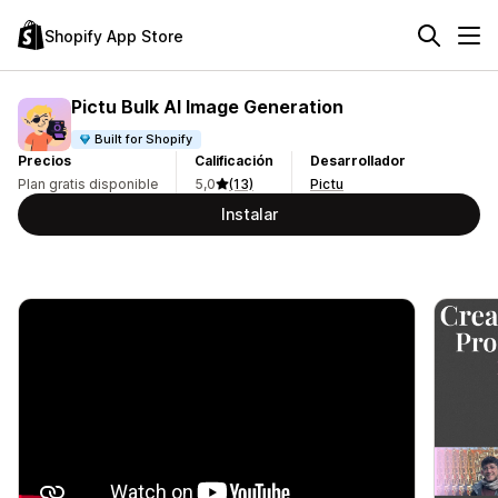
Shopify App Store
Pictu Bulk AI Image Generation
Built for Shopify
Precios
Calificación
Desarrollador
Plan gratis disponible
5,0
(13)
Pictu
Instalar