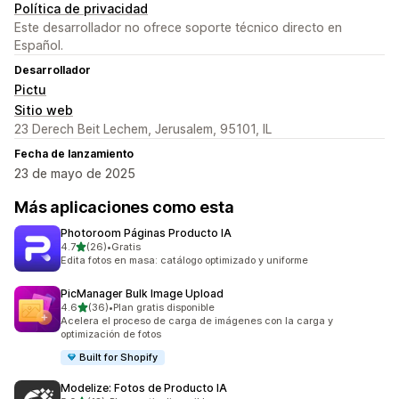
Política de privacidad
Este desarrollador no ofrece soporte técnico directo en
Español.
Desarrollador
Pictu
Sitio web
23 Derech Beit Lechem, Jerusalem, 95101, IL
Fecha de lanzamiento
23 de mayo de 2025
Más aplicaciones como esta
Photoroom Páginas Producto IA
de 5 estrellas
4.7
(26)
•
Gratis
26 reseñas en total
Edita fotos en masa: catálogo optimizado y uniforme
PicManager Bulk Image Upload
de 5 estrellas
4.6
(36)
•
Plan gratis disponible
36 reseñas en total
Acelera el proceso de carga de imágenes con la carga y
optimización de fotos
Built for Shopify
Modelize: Fotos de Producto IA