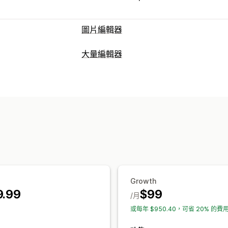
圖片編輯器
圖片最佳化
大量編輯器
移除背景
AI 生成內容
自訂背景
生成
可編輯資源
商品
子類
圖片
商品系列
操作
大量刪除
圖片最佳化
AI 輔助
大量編
Growth
9.99
$99
/月
或每年 $950.40，可省 20% 的費