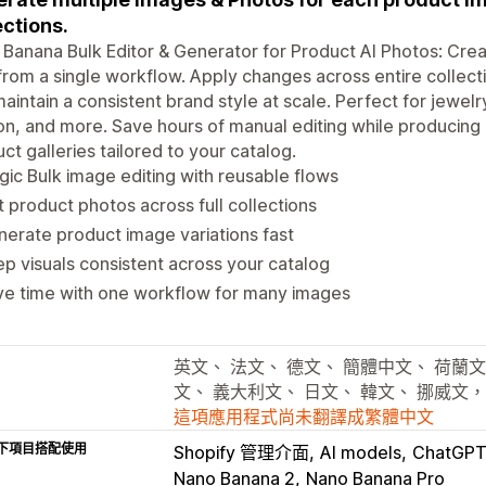
ections.
Banana Bulk Editor & Generator for Product AI Photos: Creat
from a single workflow. Apply changes across entire collectio
aintain a consistent brand style at scale. Perfect for jewelr
on, and more. Save hours of manual editing while producing 
ct galleries tailored to your catalog.
ic Bulk image editing with reusable flows
t product photos across full collections
erate product image variations fast
p visuals consistent across your catalog
ve time with one workflow for many images
英文、 法文、 德文、 簡體中文、 荷蘭文
文、 義大利文、 日文、 韓文、 挪威文
這項應用程式尚未翻譯成繁體中文
下項目搭配使用
Shopify 管理介面
AI models
ChatGP
Nano Banana 2
Nano Banana Pro