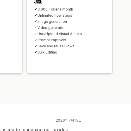
功能
3,000 Tokens month
Unlimited flow steps
Image generation
Video generator
Use/Upload Visual Assets
Prompt Improver
Save and reuse Flows
Bulk Editing
2026年7月15日
nd has made managing our product