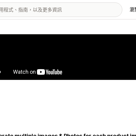
瀏
圖片圖庫
rate multiple images & Photos for each product ima