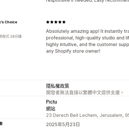
k's Choice
Absolutely amazing app! It instantly 
用程式 28分鐘
professional, high-quality studio and l
highly intuitive, and the customer sup
any Shopify store owner!
隱私權政策
開發者無法直接以繁體中文提供支援。
Pictu
網站
23 Derech Beit Lechem, Jerusalem, 95
期
2025年5月23日