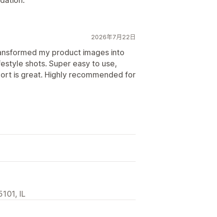
2026年7月22日
transformed my product images into
ifestyle shots. Super easy to use,
port is great. Highly recommended for
101, IL