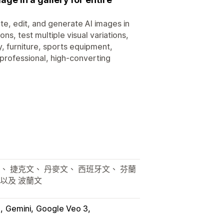
e, edit, and generate AI images in
ns, test multiple visual variations,
y, furniture, sports equipment,
professional, high-converting
、 捷克文、 丹麥文、 西班牙文、 芬蘭
，以及 波蘭文
T
Gemini
Google Veo 3