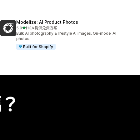
Modelize: AI Product Photos
滿分 5 顆星
5.0
(13)
•
提供免費方案
共有 13 則評價
Bulk AI photography & lifestyle AI images. On-model AI
photos.
Built for Shopify
嗎？