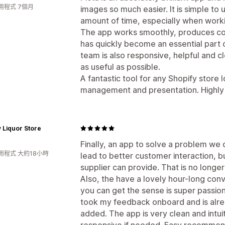
用程式 7個月
images so much easier. It is simple to 
amount of time, especially when worki
The app works smoothly, produces con
has quickly become an essential part 
team is also responsive, helpful and 
as useful as possible.
A fantastic tool for any Shopify store
management and presentation. Highl
y Liquor Store
Finally, an app to solve a problem we
用程式 大約18小時
lead to better customer interaction, b
supplier can provide. That is no longer 
Also, the have a lovely hour-long con
you can get the sense is super passion
took my feedback onboard and is alre
added. The app is very clean and intui
responsive if needed. Easy recommen