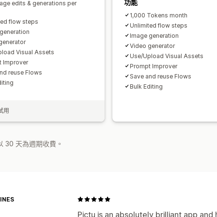
功能
age edits & generations per
1,000 Tokens month
ted flow steps
Unlimited flow steps
generation
Image generation
generator
Video generator
load Visual Assets
Use/Upload Visual Assets
 Improver
Prompt Improver
nd reuse Flows
Save and reuse Flows
iting
Bulk Editing
試用
 30 天為週期收費。
INES
Pictu is an absolutely brilliant app a