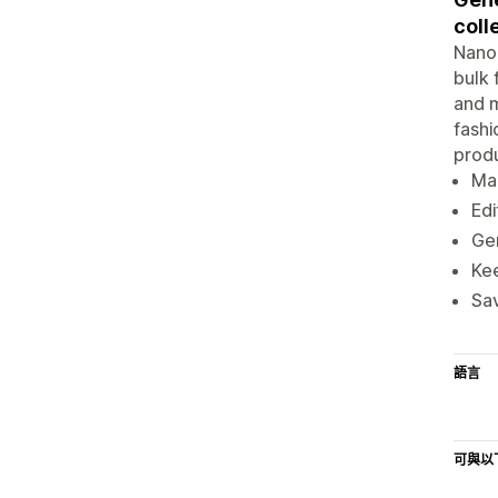
coll
Nano 
bulk 
and m
fashi
produ
Mag
Edi
Gen
Kee
Sa
語言
可與以